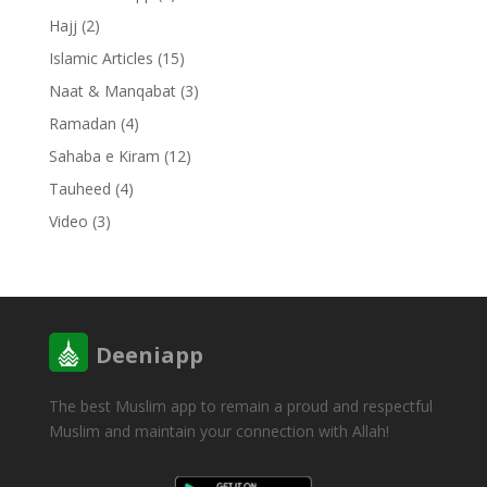
Hajj
(2)
Islamic Articles
(15)
Naat & Manqabat
(3)
Ramadan
(4)
Sahaba e Kiram
(12)
Tauheed
(4)
Video
(3)
Deeniapp
The best Muslim app to remain a proud and respectful
Muslim and maintain your connection with Allah!