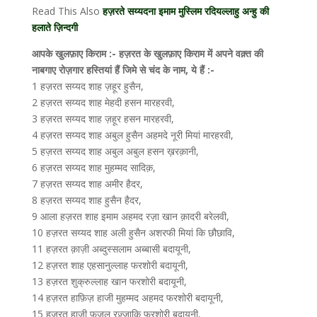
Read This Also
हज़रते सय्यदना इमाम मुस्लिम रदियल्लाहु अन्हु की
हलाते ज़िन्दगी
आपके खुलफ़ाए किराम :- हज़रत के खुलफ़ाए किराम में अपने वक़्त की
नाबगाए रोज़गार हस्तियां हैं जिमे से चंद के नाम, ये हैं :-
1 हज़रत सय्यद शाह ज़हूर हुसैन,
2 हज़रत सय्यद शाह मेहदी हसन मारहरवी,
3 हज़रत सय्यद शाह ज़हूर हसन मारहरवी,
4 हज़रत सय्यद शाह अबुल हुसैन अहमदे नूरी मियां मारहरवी,
5 हज़रत सय्यद शाह अबुल अबुल हसन ख़रक़ानी,
6 हज़रत सय्यद शाह मुहम्मद सादिक़,
7 हज़रत सय्यद शाह अमीर हैदर,
8 हज़रत सय्यद शाह हुसैन हैदर,
9 आला हज़रत शाह इमाम अहमद रज़ा खान क़ादरी बरेलवी,
10 हज़रत सय्यद शाह अली हुसैन अशरफी मियां कि छौछावि,
11 हज़रत क़ाज़ी अब्दुस्सलाम अब्बासी बदायूनी,
12 हज़रत शाह एहसानुल्लाह फरशोरी बदायूनी,
13 हज़रत शुक्रुल्लाह खान फरशोरी बदायूनी,
14 हज़रत हाफ़िज़ हाजी मुहम्मद अहमद फरशोरी बदायूनी,
15 हज़रत हाजी फ़ज़ल रज़्ज़ाकि फरशोरी बदायूनी,