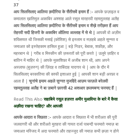
37
आप सिलसिलाए आलिया क़दीरिया के सैंतीसवें इमाम हैं :-
आपके फ़ज़ाइल व
कमालात ख़ातिमुल अकाबिर अश्शाह आले रसूल मारहरवी रहमतुल्लाह अलैह
आप सिलसिलाए आलिया क़दीरिया के सैंतीसवें इमाम व शैख़े तरीक़त हैं आप
तेहरवी सदी हिजरी के अकाबिर औलिया अल्लाह में से थे |
आपकी वो अज़ीम
शख्सियत थी जिसकी मसाई (कोशिश) से इस्लाम व मज़हबे अहले सुन्नत व
जमाअत को इस्तेहकाम हासिल हुआ | बड़े निडर, बेबाक, शफ़ीक़, और
महरबान थे | गरीब व मिस्कीन की ज़रूरतों को पूरी करते | उलूमे ज़ाहिर व
बातिन में माहिर थे | आपके मुकाशिफ़ा में अजीब शान थी, आप अपने
अस्लाफ (बुज़रुग) की ज़िंदह व ताबिंदाह यादगार थे | आप के दौर में
सिलसिलाए बरकातिया की काफी इशाअत हुई | आपकी शान बड़ी अरफ़ा व
आला है |
चुनांचे इमाम अहले सुन्नत मुजद्दिदे आज़म फाज़ले बरेलवी
रहमतुल्लाह अलैह ने बा ज़बाने फ़ारसी 42 अशआर क़लमबन्द फरमाए हैं
|
Read This Also
सहाबिये रसूल हज़रत अमीर मुआविया के बारे में कैसा
अक़ीदा रखना चाहिए? और आपकी
आपके आदात व सिफ़ात :-
आपके आदात व सिफ़ात में भी शरीअत की पूरी
जलवागरी थी और शरीअते मुतहरा की गायत दर्जा पाबन्दी फरमाते नमाज़ बा
जमाअत मस्जिद में अदा फरमाते और तहज्जुद की नमाज़ कभी क़ज़ा न होने