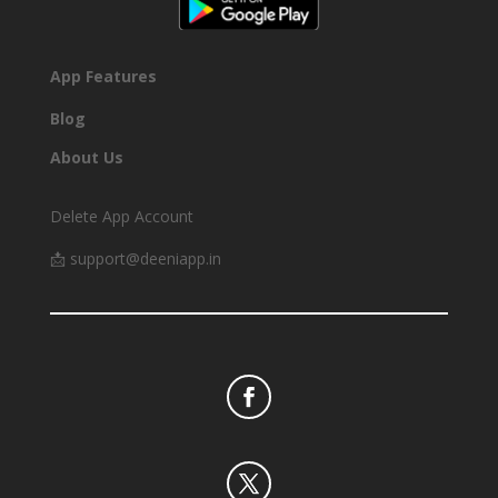
DOWNLOAD
App Features
Blog
About Us
Delete App Account
📩 support@deeniapp.in