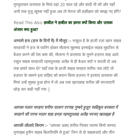
मुस्कुराकर फ़रमाया के मियां वहां 20 साल रहे और शादी भी की और यहाँ
अभी तक वुज़ू खुश्क नहीं हुआ अब तो मेराज की हक़ीक़त को समझ गए होंगे?
Read This Also
क़ाबील ने हाबील का क़त्ल क्यों किया और उसका
अंजाम क्या हुआ?
अय्यामे हज (हज के दिनों में) में मौजूद :-
मन्क़ूल है के हाजी रज़ा खान साहब
मारहरवी ने हज से फारिग होकर मौलाना मुहम्मद इस्माईल साहब मुहाजिर से
बैअत करने की पेश कश की, मौलाना ने फ़रमाया के तुमने हज़रत शाह आले
रसूल साहब मारहरवी रहमतुल्लाह अलैह से ही बैअत क्यों न करली वो अब
तक हमारे साथ थे? यहाँ तक के हाजी साहब मारहरा शरीफ जब लोटे तो
हज़रत के सामने इस वाक़िए को बयान किया हज़रत ने इरशाद फ़रमाया की
मियां उन्हें शुबाह हुआ होगा में तो अब तक ख़ानक़ाह शरीफ की सज्जादगी
छोड़ कर कही नहीं गया |
आपका मज़ार मारहरा शरीफ दालान दरगाह गुम्बदे हुज़ूर साहिबुल बरकात में
सरहाने की तरफ मज़ार शाह हम्ज़ा रहमतुल्लाह अलैह मरजए खलाइक़ है
आपकी औलादे किराम :-
“आपका अक़्द शरीफ निसार फात्मा बिन्ते सय्यद
मुन्तख़ब हुसैन साहब बिलगीरामि से हुआ” जिन से दो साहबज़ादे और तीन