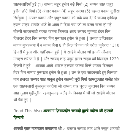
साहबज़ादियाँ हुईं (1) सय्यद ज़हूर हुसैन बड़े मियां (2) सय्यद शाह ज़हूर
हुसैन छोटे मियां (3) अंसार फात्मा (4) ज़हूर फात्मा (5) रहमत फात्मा क़ुद्दीसा
सिर्रहुमा | अंसार फात्मा और ज़हूर फात्मा को यके बाद दीगरे सय्यद हाफ़िज़
हसन साहब आपके भांजे के अक़्द में दिया गया जो ला वलद खत्म हो गईं
तीसरी साहबज़ादी रहमत फात्मा जिनका अक़्द सय्यद मुहम्मद हैदर बिन
दिलदार हैदर बिन सय्यद बिन मुन्तख़ब हुसैन से हुआ | उनका इन्तिक़ाल
मक्का मुअज़्ज़मा में ब मकम मिना 8 वि ज़िल हिज्जा को बरोज़ जुमेरात 1310
हिजरी में हुआ और वहीँ दफन हुईं | ये साहिबे औलाद थीं इनकी औलाद
मारहरा शरीफ में है | और सय्यद शाह ज़हूर हसन साहब की विलादत 1229
हिजरी में हुई | आपका अक़्दे अव्वल इकराम फात्मा बिन्ते सय्यद दिलदार
हैदर बिन सय्यद मुन्तख़ब हुसैन से हुआ | उन से एक साहबज़ादे हुए जिनका
नाम
हज़रत सय्यद शाह अबुल हुसैन अहमदे नूरी मियां रहमतुल्लाह अलैह
और
एक साहबज़ादी कुलसूम फातिमा जो सय्यद शाह नूरुल मुस्तफा बिन सय्यद
शाह गुलाम मुहीयुद्दीन रहमतुल्लाह अलैह के निकाह में थीं जो साहिबे औलाद
थी पैदा हुए |
Read This Also
अल्लामा ज़ियाउद्दीन सय्यदी क़ुत्बे मदीना की हालाते
ज़िन्दगी
आपकी ज़ात मजमउल कमालात थी :-
हज़रत सय्यद शाह आले रसूल अहमदी