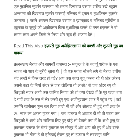
एक मुहासिब मुक़र्रर फ़रमाया जो तमाम हिसाबात दरगाह शरीफ रखे खुद्दाम
अस्ताना की खिदमात मुक़र्रर फ़रमाई मस्जिद में इमाम व मुअज़्ज़िन मुक़र्रर
फ़रमाया | पहले अक्सर खिदमात दरगाह व ख़ानक़ाह व मस्जिद मुरीदीन व
खुलफ़ा के सुपुर्द जो अक़ीदतन बिला मुआविज़ा करते थे मगर हज़रत ने वो
तमाम काम अपने ज़िम्मे ले लिया और खुद ही अंजाम देते |
Read This Also
हज़रते नूह अलैहिस्सलाम की कश्ती और तूफाने नूह का
वाकया
फ़लसफ़ाए मेराज और आपकी करामत :-
मन्क़ूल है के बदायूं शरीफ के एक
साहब जो आप के मुरीदे ख़ास थे | वो एक मर्तबा सोचने लगे के मेराज शरीफ
चंद लम्हों में किस तरह हो गई? आप उस वक़्त वुज़ू फरमा रहे थे और फ़ौरन
उससे कहा के मियां अंदर से ज़रा तौलिया तो लाओ? वो जब अंदर गए तो
खिड़की नज़र आयी उस जानिब निगाह की तो क्या देखते हैं के पुर फ़ज़ा बाग़
है यहाँ तक के उस में सैर करते हुए एक अज़ीमुश्शान शहर में पहुंच गए |वहां
उन्होंने कारोबार शुरू कर दिया शादी भी की और औलाद भी हुई यहाँ तक के
20 साल का अरसा गुज़र गया | जब हज़रत ने आवाज़ दी तो वो घबरा कर
खिड़की में आये और तौलिया लिए हुए दौड़े तो देखते क्या हैं के अभी वुज़ू के
क़तरात हज़रत के चेहरे मुबारक पर मौजूद हैं और आप बैठे हुए हैं और दस्ते
मुबारक भी गीला है वो इंतिहाई हैरान हुए तो हज़रत ने तबस्सुम यानि