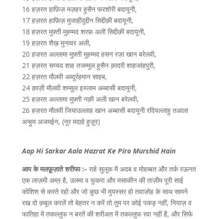
16 हज़रत हाफ़िज़ मज़हर हुसैन फरशोरी बदायूनी,
17 हज़रत हाफ़िज़ मुजाहीदुद्दीन सिद्दीक़ी बदायूनी,
18 हज़रत मुफ़्ती मुहम्मद शरफ़ अली सिद्दीक़ी बदायूनी,
19 हज़रत शैख़ मुनव्वर अली,
20 हज़रत अल्लामा मुफ़्ती मुहम्मद हसन रज़ा खान बरेलवी,
21 हज़रत सय्यद शाह तजम्मुल हुसैन क़ादरी शाहजांहपुरी,
22 हज़रत मौलवी अब्दुर्रहमान साहब,
24 क़ाज़ी मौलवी शम्सुल इस्लाम अब्बासी बदायूनी,
25 हज़रत अल्लामा मुफ़्ती नक़ी अली खान बरेलवी,
26 हज़रत मौलवी जियाउल्लाह खान अब्बासी बदायूनी रदियल्लाहु तआला
अन्हुम अजमईन, (नूर मदाहे हुज़ूर)
Aap Hi Sarkar Aala Hazrat Ke Piro Murshid Hain
आप के मलफ़ूज़ाते शरीफा :-
राहे सुलूक में अदब व मोहब्बत और तर्क रऊनत
एक लाज़मी अम्र है, उलमा व फुकरा और मसाकीन की ताज़ीम पूरी साई
कोशिश से करते रहो और जो कुछ भी मुयस्सर हो तवाज़ोह के साथ सामने
रख दो क़बूल करलें तो बेहतर न करें तो तुम पर कोई पकड़ नहीं, नियाज़ व
फातिहा में तकल्लुफ न बरतें की शरीअत में तकल्लुफ रवा नहीं है, और सिर्फ