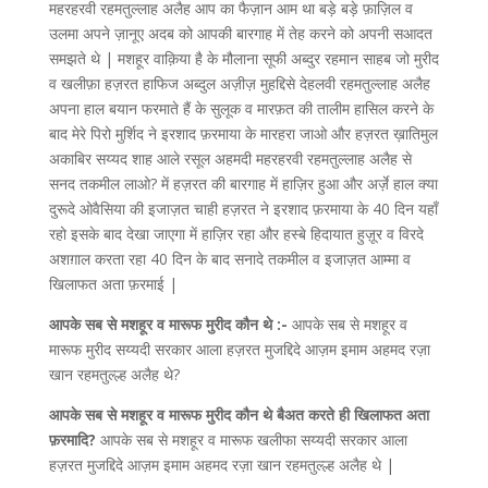
महरहरवी रहमतुल्लाह अलैह आप का फैज़ान आम था बड़े बड़े फ़ाज़िल व
उलमा अपने ज़ानूए अदब को आपकी बारगाह में तेह करने को अपनी सआदत
समझते थे | मशहूर वाक़िया है के मौलाना सूफी अब्दुर रहमान साहब जो मुरीद
व खलीफ़ा हज़रत हाफिज अब्दुल अज़ीज़ मुहद्दिसे देहलवी रहमतुल्लाह अलैह
अपना हाल बयान फरमाते हैं के सुलूक व मारफ़त की तालीम हासिल करने के
बाद मेरे पिरो मुर्शिद ने इरशाद फ़रमाया के मारहरा जाओ और हज़रत ख़ातिमुल
अकाबिर सय्यद शाह आले रसूल अहमदी महरहरवी रहमतुल्लाह अलैह से
सनद तकमील लाओ? में हज़रत की बारगाह में हाज़िर हुआ और अर्ज़े हाल क्या
दुरूदे ओवैसिया की इजाज़त चाही हज़रत ने इरशाद फ़रमाया के 40 दिन यहाँ
रहो इसके बाद देखा जाएगा में हाज़िर रहा और हस्बे हिदायात हुज़ूर व विरदे
अशग़ाल करता रहा 40 दिन के बाद सनादे तकमील व इजाज़त आम्मा व
खिलाफत अता फ़रमाई |
आपके सब से मशहूर व मारूफ मुरीद कौन थे :-
आपके सब से मशहूर व
मारूफ मुरीद सय्यदी सरकार आला हज़रत मुजद्दिदे आज़म इमाम अहमद रज़ा
खान रहमतुल्ल्ह अलैह थे?
आपके सब से मशहूर व मारूफ मुरीद कौन
थे
बैअत करते ही खिलाफत अता
फ़रमादि?
आपके सब से मशहूर व मारूफ खलीफा सय्यदी सरकार आला
हज़रत मुजद्दिदे आज़म इमाम अहमद रज़ा खान रहमतुल्ल्ह अलैह थे |