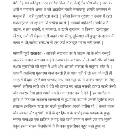
देते निहायत करिमुन नफ़्स (दरिया दिल, नेक दिल) ऐब पोश और हाजत बर
आरी में यगानाये असर थे जो अहादीसे नबवी सलल्लाहु अलैहि वसल्लम से
मन्क़ूल हैं | वही दुआएं अता करते | हमेशा लिबास दुरवेश व उलमा में रहते
तकल्लुफ़ात मशाइखाना से परहेज़ करते | आपकी महफ़िलो मजालिस में
वाइज़, नअत ख्वानी, व मन्क़बत, व खत्मे क़ुरआन, व किरात, दलाइलुल
खैरात, उर्स की मेहमानदारी बाक़ी रखी थी फ़ुज़ूलियात की हुज़ूर के दरबार में
जगह न थी,ज़ाहिर शरीअत से एक ज़र्रा तजावुज़ गवारा नहीं करते |
आपकी जूदो सखावत :-
आपकी सखावत का ये आलम था के लोग मसनूई
ज़रूरियात बता कर जब चाहते रूपया मांग कर आप से ले जाते और चोर बद
मआश मुसारीफ़ों की सूरत में आते और आपकी बारगाह से बामुराद लौट ते |
आपकी अहलिया मुहतरमा अर्ज़ करती हैं के आप वली हैं तो सब को वली ही
समझते हैं कुछ एहतियात फरमाएं मगर आप खुद घर में जाकर साइल के लिए
ज़रूरी अशिया लाते और दे देते जो हाजत मंद आता उसकी हाजत पहले करते
और अक्सर ऐसा होता अपने कपड़े तक उतार कर दे देते | हर खादिम व
मुरीद से निहायत शफ़क़त महरबानी से मुआमला फरमाते उनकी पुरशिश हाल
हवाइज इनसिराम ख़ता पर माफ़ी मुआविनात आदते करीमा थी | कसरे नफ़्स
और कमाल और दुरवेशी ये है के हर क़िस्म के इस्तेहक़ाक़ फाइक के हुज़ूर
नमाज़ जमाअत एक हाफ़िज़ से पढ़ वाते कभी इमाम न बनते एक बार मुफ़्ती
ऐनुल हसन साहब बिलगीरामि ने जिनका मुकाशिफ़ा बहुत बड़ा हुआ था