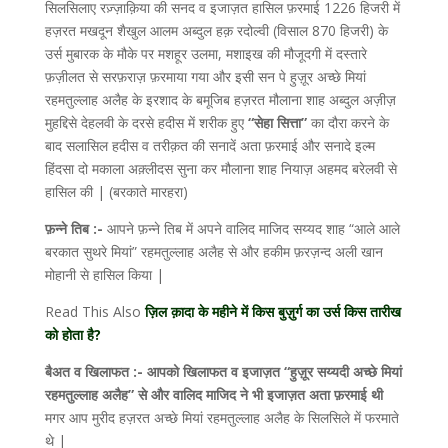
सिलसिलाए रज़्ज़ाक़िया की सनद व इजाज़त हासिल फ़रमाई 1226 हिजरी में
हज़रत मखदून शैखुल आलम अब्दुल हक़ रदोल्वी (विसाल 870 हिजरी) के
उर्स मुबारक के मौके पर मशहूर उलमा, मशाइख की मौजूदगी में दस्तारे
फ़ज़ीलत से सरफ़राज़ फ़रमाया गया और इसी सन पे हुज़ूर अच्छे मियां
रहमतुल्लाह अलैह के इरशाद के बमूजिब हज़रत मौलाना शाह अब्दुल अज़ीज़
मुहद्दिसे देहलवी के दरसे हदीस में शरीक हुए
“सेहा सित्ता”
का दौरा करने के
बाद सलासिल हदीस व तरीक़त की सनादें अता फ़रमाई और सनादे इल्म
हिंदसा दो मकाला अक़्लीदस सुना कर मौलाना शाह नियाज़ अहमद बरेलवी से
हासिल की | (बरकाते मारहरा)
फ़न्ने तिब :-
आपने फ़न्ने तिब में अपने वालिद माजिद सय्यद शाह “आले आले
बरकात सुथरे मियां” रहमतुल्लाह अलैह से और हकीम फ़रज़न्द अली खान
मोहानी से हासिल किया |
Read This Also
ज़िल क़ादा के महीने में किस बुज़ुर्ग का उर्स किस तारीख
को होता है?
बैअत व खिलाफत :- आपको खिलाफत व इजाज़त “हुज़ूर सय्यदी अच्छे मियां
रहमतुल्लाह अलैह” से और वालिद माजिद ने भी इजाज़त अता फ़रमाई थी
मगर आप मुरीद हज़रत अच्छे मियां रहमतुल्लाह अलैह के सिलसिले में फरमाते
थे |