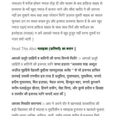
जमाअत में शरीक होकर नमाज़ तोड़ दी और सलाम के बाद हाफ़िज़ साहब से
फ़रमाया के मर्दे खुदा नमाज़ में बाजार जाने और सौदा खरीद ने की ज़रुरत
नहीं हम तुम्हारे साथ कहा कहा परेशान फिरें? हज़रत मुफ़्ती साहब का सवाल
सुनकर उन पर सख्त बरहम हुए और इरशाद फ़रमाया बेहतर है के आप खुद
नमाज़ पढ़ाएं वरना हाफ़िज़ साहब के साथ साथ फिरें और शरीअत का
इस्तेहज़ा (मज़ाक़) न करें आपको नमाज़ में खुद हुज़ूर नहीं वरना दूसरों पर
नज़र क्यों जाती |
Read This Also
मलाइका (फ़रिश्तो) का बयान |
आपको उलूमे ज़ाहिरी व बातिनी की सनद किस्से मिली? :-
आपको उलूमे
ज़ाहिरी व बातिनी की इसनाद यानि
सनद हज़रत “अल्लामा शाह अब्दुल
अज़ीज़ मुहद्दिसे देहलवी क़ुद्दीसा रहमतुल्लाह अलैह
” से जो इसनाद हासिल
फ़रमाई उसकी तफ्सील इस तरह है उलूविया, मुसाफहात, मुशाबिका, सनादे
हदीस मुसलसल, बिल इज़ाफ़ा, चेहल अस्मा, हिज़्बुल बहर, सनादे क़ुरआने
करीम दलाईलुल ख़ैरात, हिसने हसीन, सेहा सित्ता, और क़ुत्बे हदीस व फ़िक़्हा
व तफ़्सीर की इसनाद यानि सनादें अता कीं |
आपका मिसालि कारनामा :-
आप ने अपने दौर में खानकाहे बरकातिया की
बड़ी खिदमात की हैं मदरसा व मुदर्रिसीन व मशाइख हुजरात व खल्वाते फुकरा
तामीर कराए आलिम, हाफिज, कारी, तबीब दरगाह शरीफ में मुअय्यन किये