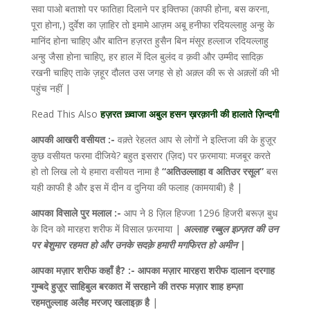
सवा पाओ बताशो पर फातिहा दिलाने पर इक्तिफा (काफी होना, बस करना,
पूरा होना,) दुर्वेश का ज़ाहिर तो इमामे आज़म अबू हनीफा रदियल्लाहु अन्हु के
मानिंद होना चाहिए और बातिन हज़रत हुसैन बिन मंसूर हल्लाज रदियल्लाहु
अन्हु जैसा होना चाहिए, हर हाल में दिल बुलंद व क़वी और उम्मीद सादिक़
रखनी चाहिए ताके ज़हूर दौलत उस जगह से हो अक़्ल की रू से अक़्लों की भी
पहुंच नहीं |
Read This Also
हज़रत ख़्वाजा अबुल हसन ख़रक़ानी की हालाते ज़िन्दगी
आपकी आखरी वसीयत :-
वक़्ते रेहलत आप से लोगों ने इल्तिजा की के हुज़ूर
कुछ वसीयत फरमा दीजिये? बहुत इसरार (ज़िद) पर फ़रमाया: मजबूर करते
हो तो लिख लो ये हमारा वसीयत नामा है
“अतिउल्लाहा व अतिउर रसूल”
बस
यही काफी है और इस में दीन व दुनिया की फलाह (कामयाबी) है |
आपका विसाले पुर मलाल :-
आप ने 8 ज़िल हिज्जा 1296 हिजरी बरूज़ बुध
के दिन को मारहरा शरीफ में विसाल फ़रमाया |
अल्लाह रब्बुल इज़्ज़त की उन
पर बेशुमार रहमत हो और उनके सदक़े हमारी मगफिरत हो अमीन |
आपका मज़ार शरीफ कहाँ है? :- आपका मज़ार मारहरा शरीफ दालान दरगाह
गुम्बदे हुज़ूर साहिबुल बरकात में सरहाने की तरफ मज़ार शाह हम्ज़ा
रहमतुल्लाह अलैह मरजए खलाइक़ है
|