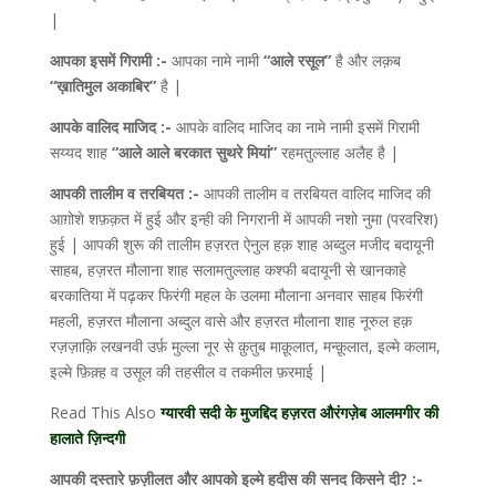
|
आपका इसमें गिरामी :-
आपका नामे नामी
“आले रसूल”
है और लक़ब
“ख़ातिमुल अकाबिर”
है |
आपके वालिद माजिद :-
आपके वालिद माजिद का नामे नामी इसमें गिरामी
सय्यद शाह
“आले आले बरकात सुथरे मियां”
रहमतुल्लाह अलैह है |
आपकी तालीम व तरबियत :-
आपकी तालीम व तरबियत वालिद माजिद की
आग़ोशे शफ़क़त में हुई और इन्ही की निगरानी में आपकी नशो नुमा (परवरिश)
हुई | आपकी शुरू की तालीम हज़रत ऐनुल हक़ शाह अब्दुल मजीद बदायूनी
साहब, हज़रत मौलाना शाह सलामतुल्लाह कश्फी बदायूनी से खानकाहे
बरकातिया में पढ़कर फिरंगी महल के उलमा मौलाना अनवार साहब फिरंगी
महली, हज़रत मौलाना अब्दुल वासे और हज़रत मौलाना शाह नूरुल हक़
रज़ज़ाक़ि लखनवी उर्फ़ मुल्ला नूर से क़ुतुब माक़ूलात, मन्क़ूलात, इल्मे कलाम,
इल्मे फ़िक़्ह व उसूल की तहसील व तकमील फ़रमाई |
Read This Also
ग्यारवी सदी के मुजद्दिद हज़रत औरंगज़ेब आलमगीर की
हालाते ज़िन्दगी
आपकी दस्तारे फ़ज़ीलत और आपको इल्मे हदीस की सनद किसने दी? :-