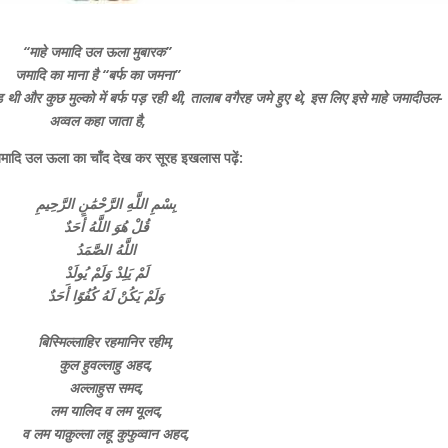
“माहे जमादि उल ऊला मुबारक”
जमादि का माना है “बर्फ का जमना”
ी और कुछ मुल्को में बर्फ पड़ रही थी, तालाब वगैरह जमे हुए थे, इस लिए इसे माहे जमादीउल-
अव्वल कहा जाता है,
जमादि उल ऊला का चाँद देख कर सूरह इखलास पढ़ें:
ﺑِﺴْﻢِ ﺍﻟﻠَّﻪِ ﺍﻟﺮَّﺣْﻤَٰﻦِ ﺍﻟﺮَّﺣِﻴﻢِ
ﻗُﻞْ ﻫُﻮَ ﺍﻟﻠَّﻪُ ﺃَﺣَﺪٌ
ﺍﻟﻠَّﻪُ ﺍﻟﺼَّﻤَﺪُ
ﻟَﻢْ ﻳَﻠِﺪْ ﻭَﻟَﻢْ ﻳُﻮﻟَﺪْ
ﻭَﻟَﻢْ ﻳَﻜُﻦْ ﻟَﻪُ ﻛُﻔُﻮًﺍ ﺃَﺣَﺪٌ
बिस्मिल्लाहिर रहमानिर रहीम,
कुल हुवल्लाहु अहद,
अल्लाहुस समद,
लम यालिद व लम यूलद,
व लम याक़ुल्ला लहू कुफुव्वान अहद,