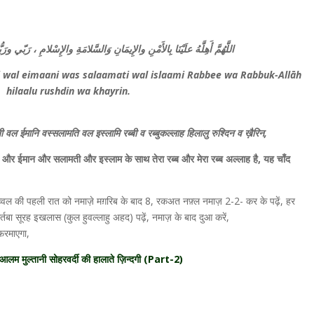
ﺍﻟﻠَّﻬُﻢَّ ﺃَﻫِﻠَّﻪُ ﻋﻠَﻴْﻨَﺎ ﺑِﺎﻷَﻣْﻦِ ﻭﺍﻹِﻳﻤَﺎﻥِ ﻭَﺍﻟﺴَّﻼﻣَﺔِ ﻭﺍﻹِﺳْﻼﻡِ ، ﺭَﺑّ
i wal eimaani was salaamati wal islaami Rabbee wa Rabbuk-Allāh
hilaalu rushdin wa khayrin.
 वल ईमानि वस्सलामति वल इस्लामि रब्बी व रब्बुकल्लाह हिलालु रुश्दिन व ख़ैरिन,
न और ईमान और सलामती और इस्लाम के साथ तेरा रब्ब और मेरा रब्ब अल्लाह है, यह चाँद
्वल की पहली रात को नमाज़े मग़रिब के बाद 8, रकअत नफ़्ल नमाज़ 2-2- कर के पढ़ें, हर
र्तबा सूरह इखलास (कुल हुवल्लाहु अहद) पढ़ें, नमाज़ के बाद दुआ करें,
रमाएगा,
लम मुल्तानी सोहरवर्दी की हालाते ज़िन्दगी (Part-2)