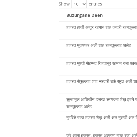
Show
entries
Buzurgane Deen
हज़रत हाजी अब्दुर रहमान शाह क़ादरी रहमतुल्ल
हज़रत मुज़फ्फर अली शाह रहमतुल्लाह अलैह
हज़रत मुफ़्ती मोहम्मद रिजवानुर रहमान रज़ा फ़ार
हज़रत सैफुल्लाह शाह सरदारी उर्फ़ सूरत अली श
सुल्तानुल आशिक़ीन हज़रत सय्यदना शैख़ इबने 
रहमतुल्लाह अलैह
मुहद्दिसे वक़्त हज़रत शैख़ अली अल मुत्तक़ी अल ह
जद्दे आला हज़रत, हज़रत अल्लामा मुफ्त रज़ा अल