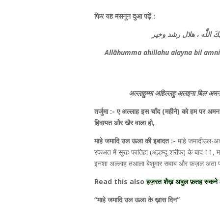
फिर यह मसनून दुआ पढ़ें :
ﻲ ﻭﺭَﺑُّﻚَ ﺍﻟﻠَّﻪ ، ﻫﻼﻝ ﺭﺷﺪ ﻭﺧﻴﺮ
Allāhumma ahillahu alayna bil amn
अल्लाहुम्मा अहिल्लहु अलइना बिल अमनी
तर्जुमा :- ए अल्लाह इस चाँद (महीने) को हम पर अम
हिदायत और खैर वाला हो,
माहे जमादि उल ऊला की इबादत :-
माहे जमादीउल-अव
रकअत में सूरह फातिहा (अल्हम्दू शरीफ) के बाद 11, म
इनशा अल्लाह तआला बेशुमार सवाब और फ़ज़ल अता फ
Read this also
हज़रत शैख़ अबुल फ़तह रुकने आ
“माहे जमादि उल ऊला के ख़ास दिन”