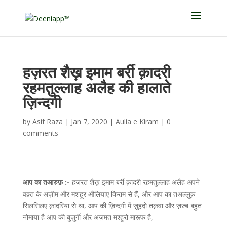
हज़रत शैख़ इमाम बर्री क़ादरी
रहमतुल्लाह अलैह की हालाते
ज़िन्दगी
by
Asif Raza
|
Jan 7, 2020
|
Aulia e Kiram
|
0
comments
आप का तआरुफ़ :-
हज़रत शैख़ इमाम बर्री क़ादरी रहमतुल्लाह अलैह अपने
वक़्त के अज़ीम और मशहूर औलियाए किराम से हैं, और आप का तअल्लुक़
सिलसिलए क़ादरिया से था, आप की ज़िन्दगी में ज़ुहदो तक़वा और ज़ज़्ब बहुत
नोमाया है आप की बुज़ुर्गी और अज़मत मश्हूरो मारूफ है,