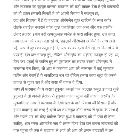
और शफकत का सुलूक करना” बादशाह को बड़ी ताकत देता है ऐसे बादशाहों
को ही दवाम हमेशगी मिलती है जो अपनी रियाया में मकबूल हो,
एक और रिवायत में है के बादशाह औरंगज़ेब कुछ खादिमो के साथ बतौर
तोहफे तहाईफ़ नज़राने वगैरा कुछ जवाहिरात एक असा और एक तस्बीह
लेकर हज़रत इमाम बर्री रहमतुल्लाह अलैह के पास हाज़िर हुआ, उस वक़्त
आप तलबा को सबक़ पढ़ा रहे थे, शहज़ादे औरंगज़ेब खादिमो के साथ खड़े
रहे, आप ने कुछ तवज्जुह नहीं दी आप बराबर दरस देते रहे, खादिम तो ये बे
परवाही देख कर नाराज़ हुए, लेकिन औरंगज़ेब का अक़ीदा मज़बूत हो रहा था,
फिर जब पढ़ाई से फारिग हुए तो मुलाकात का शराफ बख्शा औरंगज़ेब ने
नज़राना पेश किया, तो आप ने फ़रमाया आप की सल्तनत में कई मुहताज
यतीम और बेवाएँ हैं ये जवाहिरात उन को दीजिए हमारा वक़्त खुदा के करमो
फ़ज़ल से गुज़र रहा है और असा भी वापस दे दिया,
साथ ही फ़रमाया के ये असाए हुकूमत समझो जब अल्लाह रब्बुल इज़्ज़त तुम्हे
हुकूमत दे तो अदलो इंसाफ से हुकूमत करना ज़ुल्म नहीं करना, तस्बीह के
मुतअल्लिक़ आप ने फ़रमाया के देखो इस के दाने रियाया की मिसाल हैं और
इमाम बादशाह की तरह है दानो का तअल्लुक़ दोनों तरफ से इमाम के साथ हैं
और उसने सब का बोझ बर्दाश्त किया हुआ है बादशाह को भी ऐसा ही होना
चाहिए, अल गरज़ औरंगज़ेब जब ये तमाम मंज़र देख कर वापस शाहजहां की
पास पंहुचा तो उस ने बादशाह से अर्ज़ की आप की तमाम बादशाही में उन