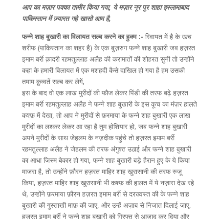
आप का मज़ार पक्का तामीर किया गया, ये मज़ार नूर पुर शाहा इस्लामाबाद
पाकिस्तान में ज़्यारत गहे खासो आम है,
फन्ने शाह बुखारी का विलायत सल्ब करने का हुक्म :-
रिवायत में है के ऊच
शरीफ (पाकिस्तान का शहर है) के एक बुज़रुग फन्ने शाह बुखारी जब हज़रत
इमाम बर्री क़ादरी रहमतुल्लाह अलैह की करामातों की शोहरत सुनी तो उन्होंने
कहा के हमारी विलायत में एक मशहदी कैसे दाखिल हो गया है हम उसकी
तमाम क़ुव्वतें सल्ब कर लेगें,
इस के बाद वो एक लाख मुरीदों की फौज लेकर पिंडी की तरफ बढ़े हज़रत
इमाम बर्री रहमतुल्लाह अलैह ने फन्ने शाह बुखारी के इस कूच का मंज़र हालते
कश्फ़ में देखा, तो आप ने मुरीदों से फ़रमाया के फन्ने शाह बुखारी एक लाख
मुरीदों का लश्कर लेकर आ रहा है तुम होशियार हो, जब फन्ने शाह बुखारी
अपने मुरीदों के साथ जेहलम के नज़दीक पहुंचे तो हज़रत इमाम बर्री
रहमतुल्लाह अलैह ने जेहलम की तरफ अंगुश्त उठाई और फन्ने शाह बुखारी
का आधा जिस्म बेकार हो गया, फन्ने शाह बुखारी बड़े हैरान हुए के ये किया
माजरा है, तो उन्होंने फ़ौरन हज़रत माहिर शाह खुरासानी की तरफ रुजू
किया, हज़रत माहिर शाह खुरासानी भी कश्फ़ की हालत में ये नज़ारा देख रहे
थे, उन्होंने फ़रमाया फ़ौरन हज़रत इमाम बर्री से दरख्वस्त की के फन्ने शाह
बुखारी की गुस्ताखी माफ़ की जाए, और उन्हें अज़ाब से निजात दिलाई जाए,
हज़रत इमाम बर्री ने फन्ने शाह बुखारी को गिरफ्त से आज़ाद कर दिया और