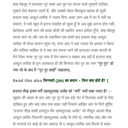
शाह मेहमूद ने फ़रमाया नूर चश्म अब तुम घर वापस चलो तुम्हारी वालिदा
तुम्हारे लिए बेकरार रहती हैं, और उसकी सेहत बिलकुल खराब हो चुकी
हज़रत शाह अब्दुल लतीफ़ ने जवाब दिया अब्बा जान अब में घर में नहीं रह
सकता, में यादे खुदा में इतना मदहोश हो चुका हूँ के अब मुझे अपना होश नहीं,
बेहरेहाल अम्मी जान की क़दम बोसी की खातिर ज़रूर हाज़िर हूँगा, शाह मेहमूद
वापस चले गए और उस के तक़रीबन एक हफ्ते बाद हज़रत शाह अब्दुल
लतीफ़ भी मोज़ा बागान पहुंच गए, मगर आप ने वहां ज़्यादा देर क़याम न किया
और वालिदा साहिबा से ये कह कर वापस जाने की इजाज़त तलब करली के
मेने जिस जगह नूर पुर पाया है मेरा मकान व मकाम अब वही है हज़रत शाह
अब्दुल लतीफ़ के इन अलफ़ाज़ ही की बिनापर चोर पुर का नाम
“नूर पुर” हो
गया जो के बाद में “नूर पुर शाहाँ” कहलाया,
Read this also
जिन्नातो (Jin) का बयान – जिन क्या होते है? |
हज़रत शैख़ इमाम बर्री रहमतुल्लाह अलैह को “बर्री” क्यों कहा जाता है? :-
खुद्दाम की आदम के बाद आप नूर पुर में एक बड़े गार में चिल्लाह कशी के लिए
दाखिल हुए और कई साल तक बाहर नहीं निकले आखिर आप के पिरो मुर्शिद
“हज़रत शैख़ सखी हयातुल मीर रहमतुल्लाह अलैह” जो ग़ौसुल आज़म शैख़
अब्दुल क़ादिर जिलानी रहमतुल्लाह अलैह के पोते थे, तशरीफ़ लाए और गार
के दरवाज़े पर खड़े हो कर आवाज़ दी ए अब्दुल लतीफ़ अब चिल्ले से बाहर