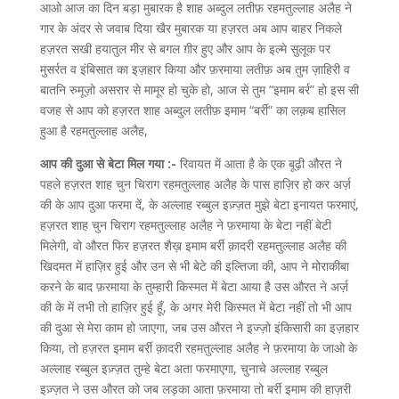
आओ आज का दिन बड़ा मुबारक है शाह अब्दुल लतीफ़ रहमतुल्लाह अलैह ने
गार के अंदर से जवाब दिया खैर मुबारक या हज़रत अब आप बाहर निकले
हज़रत सखी हयातुल मीर से बगल ग़ीर हुए और आप के इल्मे सुलूक पर
मुसर्रत व इंबिसात का इज़हार किया और फ़रमाया लतीफ़ अब तुम ज़ाहिरी व
बातनि रुमूज़ो असरार से मामूर हो चुके हो, आज से तुम “इमाम बर्र” हो इस सी
वजह से आप को हज़रत शाह अब्दुल लतीफ़ इमाम “बर्री” का लक़ब हासिल
हुआ है रहमतुल्लाह अलैह,
आप की दुआ से बेटा मिल गया :-
रिवायत में आता है के एक बूढ़ी औरत ने
पहले हज़रत शाह चुन चिराग रहमतुल्लाह अलैह के पास हाज़िर हो कर अर्ज़
की के आप दुआ फरमा दें, के अल्लाह रब्बुल इज़्ज़त मुझे बेटा इनायत फरमाएं,
हज़रत शाह चुन चिराग रहमतुल्लाह अलैह ने फ़रमाया के बेटा नहीं बेटी
मिलेगी, वो औरत फिर हज़रत शैख़ इमाम बर्री क़ादरी रहमतुल्लाह अलैह की
खिदमत में हाज़िर हुई और उन से भी बेटे की इल्तिजा की, आप ने मोराकीबा
करने के बाद फ़रमाया के तुम्हारी किस्मत में बेटा आया है उस औरत ने अर्ज़
की के में तभी तो हाज़िर हुई हूँ, के अगर मेरी किस्मत में बेटा नहीं तो भी आप
की दुआ से मेरा काम हो जाएगा, जब उस औरत ने इज्ज़ो इंकिसारी का इज़हार
किया, तो हज़रत इमाम बर्री क़ादरी रहमतुल्लाह अलैह ने फ़रमाया के जाओ के
अल्लाह रब्बुल इज़्ज़त तुम्हे बेटा अता फरमाएगा, चुनाचे अल्लाह रब्बुल
इज़्ज़त ने उस औरत को जब लड़का आता फ़रमाया तो बर्री इमाम की हाज़री