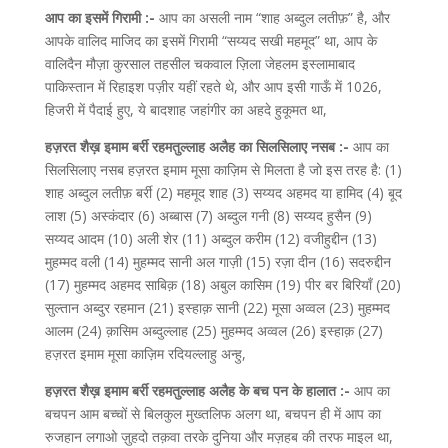
आप का इसमें गिरामी :-
आप का असली नाम “शाह अब्दुल लतीफ़” है, और
आपके वालिद माजिद का इसमें गिरामी “सय्यद सखी महमूद” था, आप के
वालिदैन मौज़ा कुरसाल तहसील चकवाल ज़िला जेहलम इस्लामाबाद
पाकिस्तान में रिहाइश पज़ीर यहीं रहते थे, और आप इसी गाऊँ में 1026,
हिजरी में पैदाई हुए, ये बादशाह जहांगीर का अहदे हुकूमत था,
हज़रत शैख़ इमाम बर्री रहमतुल्लाह अलैह का सिलसिलाए नसब :-
आप का
सिलसिलाए नसब हज़रत इमाम मूसा काज़िम से मिलता है जो इस तरह है: (1)
शाह अब्दुल लतीफ़ बर्री (2) महमूद शाह (3) सय्यद अहमद या हामिद (4) बूद
लाश (5) अस्कंदार (6) अब्बास (7) अब्दुल गनी (8) सय्यद हुसैन (9)
सय्यद आदम (10) अली शेर (11) अब्दुल करीम (12) वजीहुद्दीन (13)
मुहम्मद वली (14) मुहम्मद सानी अल गाज़ी (15) रज़ा दीन (16) सदरुद्दीन
(17) मुहम्मद अहमद साबिक़ (18) अबुल कासिम (19) पीर बर बिरियाँ (20)
सुल्तान अब्दुर रहमान (21) इस्हाक़ सानी (22) मूसा अव्वल (23) मुहम्मद
आलम (24) क़ासिम अब्दुल्लाह (25) मुहम्मद अव्वल (26) इस्हाक़ (27)
हज़रत इमाम मूसा काज़िम रदियल्लाहु अन्हु,
हज़रत शैख़ इमाम बर्री रहमतुल्लाह अलैह के बच पन के हालात :-
आप का
बचपन आम बच्चों से बिलकुल मुख्तलिफ अलग था, बचपन ही में आप का
रुजहान लगाओ ज़ुहदो तक़वा तरके दुनिया और मज़हब की तरफ माइल था,