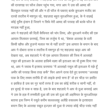
की दरसगाह पर फौज लेकर पहुंच गया, मगर आप ने उस की आमद की
बिलकुल परवाह नहीं की और न ही फौज से घबराए बल्के क़ुरआन मजीद का
दरसो तदरीस में मशगूल रहे, शहज़ादा बहुत मुतअस्सिर हुआ, के ये वाक़ई
कोई दुर्वेश इंसान है जिसने न सिर्फ मेरी आमद की परवाह की बल्के फौज से
मरऊब नहीं हुआ,
आप ने शहज़ादे की दिली कैफियत को भांप लिया, और क़ुरआने मजीद की एक
आयात तिलावत फ़रमाई, जिस का तर्जुमा ये था, “बेशक अल्लाह के वली
किसी खौफ और हुज़नो मलाल गम से नहीं डरते” इस आयात के बयान के बाद
आप ने दोबारा दरस व तदरीस में मशगूल हो गए शहज़ादा खड़ा आप को
देखता रहा, अब शहज़ादे ने भी एक आयात तिलावत की जिस में अल्लाहो
रसूल की इताअत के अलावा हाकिमे वक़्त की इताअत का भी हुक्म दिया गया
था, आप ने जवाब में इरशाद फ़रमाया “में अल्लाहो रसूल की इताअत में ग़र्क़ हूँ
अमीर की परवाह किस तरह करूँ” फिर आपने दरस देते हुए फ़रमाया “अल्लाह
पाक के लिए तमाम तारीफें हैं जो लाइके हम्दो सना है” वो हर चीज़ पर क़ादिर
व क़ाबिज़ है उस का नूर चारों तरफ है उस का कोई शरीक व सानी नहीं, वो
हर बुराई से पाक व साफ़ है, उस के बाद शहज़ादे ने आप से दुआ करवाई आप
ने उस के हक़ में तफ्सीली दुआ की उस को दुआ की अहमियत के मुतअल्लिक़
बताया इस जिम्न में रसूले करीम सल्लल्लाहु अलैहि वसल्लम के इरशादात
बयान किए के अल्लाह रब्बुल इज़्ज़त को दुआ से ज़्यादा कोई चीज़ पसंद नहीं