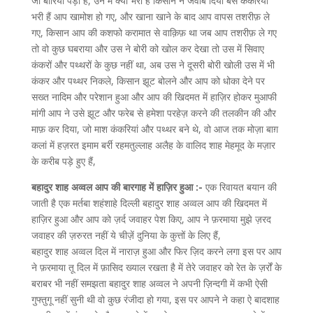
जो बोरियां पड़ी हैं, उन में क्या भरा है किसान ने जवाब दिया बस कंकरियां
भरी हैं आप खामोश हो गए, और खाना खाने के बाद आप वापस तशरीफ़ ले
गए, किसान आप की कशफो करामात से वाक़िफ़ था जब आप तशरीफ़ ले गए
तो वो कुछ घबराया और उस ने बोरी को खोल कर देखा तो उस में सिवाए
कंकरों और पथ्थरों के कुछ नहीं था, अब उस ने दूसरी बोरी खोली उस में भी
कंकर और पथ्थर निकले, किसान झूट बोलने और आप को धोका देने पर
सख्त नादिम और परेशान हुआ और आप की खिदमत में हाज़िर होकर मुआफी
मांगी आप ने उसे झूट और फरेब से हमेशा परहेज़ करने की तलकीन की और
माफ़ कर दिया, जो माश कंकरियां और पथ्थर बने थे, वो आज तक मोज़ा बाग़
कलां में हज़रत इमाम बर्री रहमतुल्लाह अलैह के वालिद शाह मेहमूद के मज़ार
के करीब पड़े हुए हैं,
बहादुर शाह अव्वल आप की बारगाह में हाज़िर हुआ :-
एक रिवायत बयान की
जाती है एक मर्तबा शहंशाहे दिल्ली बहादुर शाह अव्वल आप की खिदमत में
हाज़िर हुआ और आप को ज़र्द जवाहर पेश किए, आप ने फ़रमाया मुझे ज़रद
जवाहर की ज़रुरत नहीं ये चीज़ें दुनिया के कुत्तों के लिए हैं,
बहादुर शाह अव्वल दिल में नाराज़ हुआ और फिर ज़िद करने लगा इस पर आप
ने फ़रमाया तू दिल में फ़ासिद ख्याल रखता है में तेरे जवाहर को रेत के ज़र्रों के
बराबर भी नहीं समझता बहादुर शाह अव्वल ने अपनी ज़िन्दगी में कभी ऐसी
गुफ्तुगू नहीं सुनी थी वो कुछ रंजीदा हो गया, इस पर आपने ने कहा ऐ बादशाह