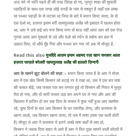
अज़ सरे नो यानि पहले ही की तरह ज़िंदह हो गए, नूरपुर शाहा की शुमाली
पहाड़ियों के साथ एक जगह लोई दनदी के नाम से मशहूर है जहाँ एक लम्बा
सा पथ्थर पहाड़ी के से लटका था जिस के बारे में बयान किया जाता, के वो
एक देओ था, हज़रत इमाम बर्री रहमतुल्लाह अलैह की इबादत में खलल होता
था, आप ने उसे कई बार मना किया मगर वो बाज़ नहीं आया आप को एक रोज़
गुस्सा आया आप मुसल्ले से उठे और देओ को गर्दन से दबोच कर हवा में
उछाल दिया, वो औंधे मुँह गिरा और पथ्थर बन गया जो अब भी मोजूद है,
Read this also
मुजद्दिदे आज़म इमाम अहमद रज़ा खान सरकार आला
हज़रत फाज़ले बरेलवी रहमतुल्लाह अलैह की हालाते ज़िन्दगी
आप के सामने झूट बोलने की सज़ा :-
बयान किया जाता है के आप ने मोज़ा
बाग़ में एक खेत किसी किसान को बटाई पर दे रखा था, उस ने एक बार माश
की फसल बोई, जब फसल पक कर तय्यार हुई तो किसान की नियत में फुतूर
पैदा हो गया, और वो सारी फसल उठा कर अपने घर ले गया और आप की
खिदमत में हाज़िर हो कर कह दिया के फसल में कुछ नहीं हुआ आप खामोश
रहे, कुछ दिनों के बाद आप किसान के घर तशरीफ़ लेगए, और फ़रमाया के
खाना लाओ, जब किसान खाना लाया, तो उस में माशा (माश एक फली होती
है) मौजूद थे आप ने फ़रमाया ये इतने अच्छे माश कहाँ से लाए हो,
किसान ने जवाब दिया बाहर से आये हैं आप ने फिर पूछा सामने वाली कोठरी में