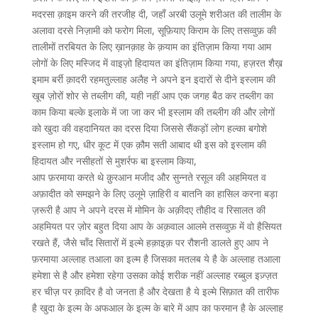
मदरसा क़ाइम करने की तरजीह दी, जहाँ अरबी उलूमे शरीअत की तालीम के
अलावा दरसे निज़ामी को फरोग मिला, सूफ़ियाए किराम के लिए तसव्वुफ़ की
तालीमों तरबियत के लिए ख़ानक़ाह के क़याम का इंतिज़ाम किया गया आम
लोगों के लिए मस्जिद में वाइज़ो हिदायत का इंतिज़ाम किया गया, हज़रत शैख़
इमाम बर्री क़ादरी रहमतुल्लाह अलैह ने अपने इन इदारों से दीने इस्लाम की
खूब ज़ोरों शोर से तब्लीग की, यही नहीं आप एक जगह बैठ कर तब्लीग का
काम किया बल्के इलाके में जा जा कर भी इस्लाम की तब्लीग की और लोगों
को खुदा की वहदानियत का दरस दिया जिससे सैंकड़ों लोग हल्का बगोशे
इस्लाम हो गए, धीर कूट में एक क़ौम सती आबाद थी इस को इस्लाम की
हिदायत और नसीहतों से मुशर्रफ बा इस्लाम किया,
आप फ़रमाया करते थे क़ुरआन मजीद और सुन्नते रसूल की अहमियत व
अफ़ादीत को समझने के लिए उलूमे ज़ाहिरी व बातनि का हासिल करना बड़ा
ज़रूरी है आप ने अपने दरस में मोमिन के अक़ीदए तौहीद व रिसालत की
अहमियत पर ज़ोर बहुत दिया आप के अक़वाल आलमे तसव्वुफ़ में वो हैसियत
रखते हैं, जैसे चाँद सितारों में इल्मे हक़ाइक़ पर रौशनी डालते हुए आप ने
फ़रमाया अल्लाह तआला का इल्म है जिसका मतलब ये है के अल्लाह तआला
हमेशा से है और हमेशा रहेगा उसका कोई शरीक नहीं अल्लाह रब्बुल इज़्ज़त
हर चीज़ पर क़ादिर है वो जनता है और देखता है ये इल्मे सिफ़ात की तारीफ
है खुदा के इल्म के अफआल के इल्म के बारे में आप का फरमान है के अल्लाह