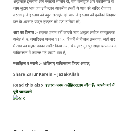
अख़लाक़ इस्लामी और मज़हबी तालीम दी, वहां तसव्वुफ़ और रूहानियत के
जाम लुटाए आप एक इन्किलाब आफरीन हस्ती थे आप की नादिर रोज़गार
दरसगाह ने इस्लाम को बहुत तरक़्क़ी दी, आप ने इस्लाम की हकीकी खिदमत
कर के अल्लाह रब्बुल इज़्ज़त की रज़ा हासिल की,
आप का विसाल :-
हज़रत इमाम बर्री क़ादरी शाह अब्दुल लतीफ़ रहमतुल्लाह
अलैह ने 4, जमादिउल अव्वल 1117, हिजरी में विसाल फ़रमाया, जहाँ बाद
में आप का मज़ार पक्का तामीर किया गया, ये मज़ार नूर पुर शाहा इस्लामाबाद
पाकिस्तान में ज़्यारत गहे खासो आम है,
मआख़िज़ व मराजे :-
औलियाए पाकिस्तान जिल्द अव्वल,
Share Zarur Karein – JazakAllah
Read this also
हज़रत आदम अलैहिस्सलाम कौन हैं? आपके बारे में
पूरी जानकारी