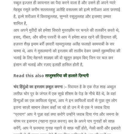
रब्बुल इज़्ज़त ही कायनात का पैदा करने वाला है और उसने ही अपने प्यारे
मेहबूब रसूले करीम सल्लल्लाहु अलैहि वसल्लम को इल्मे शरीअत अता फ़रमाई
है, इल्मे शरीअत में किताबुल्लाह, सुन्नते रसूलुल्लाह और इजमाए उम्मत
शामिल है,
आप अपने मुरीदों को हमेशा सिराते मुस्तक़ीम पर चनले की तलकीन करते थे,
हसद, ग़ीबत, और कीना परवरी से आप ने हमेशा बाज़ रहने की हिदायत की,
हज़रत शैख़ इमाम बर्री क़ादरी रहमतुल्लाह अलैह फलाहो कामयाबी के सर
चश्मा थे, आप ने मुसलमानो को इस्लाम की तालीम देकर उम्मते मुहम्मदिया की
भलाई के लिए मेहनते शाक़्क़ा की वो खुतूत क़ाइम किए जिन पर चल कर
इंसान की भलाई और रज़ाए इलाही हासिल होती है,
Read this also
ताजुश्शरिया की हालाते ज़िन्दगी
चंद हिंदूंओ का इस्लाम क़बूल करना :-
रिवायत है के एक रोज़ शाह अब्दुल
लतीफ़ चोर पुर के जंगल में एक सूखे शीशम के पेड़ के नीचे बैठे थे, के वहां
हिन्दुओं का एक काफिला पंहुचा, आप ने इन काफिलों वालों से पूछा तुम लोग
इतना साज़ो सामान लेकर कहाँ जा रहे हो उन में से एक ने जवाब दिया
“प्रयाग” आप ने पूछा वहां क्या करोगे उन्होंने जवाब दिया गंगा और जमना के
संगम पर इसनान (नहाना ग़ुस्ल करना) कर के अपने पाप गुनाहों को साफ़
करेंगें, आप ने फ़रमाया गुनाह नहाने से साफ़ नहीं होते, नेको कारी और इबादते