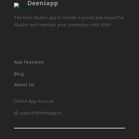
Deeniapp
The best Muslim app to remain a proud and respectful
Muslim and maintain your connection with Allah!
DOWNLOAD
App Features
Blog
About Us
Delete App Account
📩 support@deeniapp.in