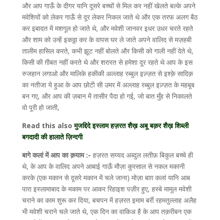
और आप गाऊँ के दीगर यानि दूसरे बच्चों से मिल कर नहीं खेलते बल्के अपने
मवेशियों को लेकर गाऊँ से दूर लेकर निकल जाते थे और एक तरफ अलग बैठ
कर इबादत में मशगूल हो जाते थे, और मवेशी जानवर इधर उधर चरते रहते
और शाम को उन्हें इकठ्ठा कर के वापस घर ले जाते अपने वालिद से मज़हबी
तालीम हासिल करते, कभी झूट नहीं बोलते और किसी को गाली नहीं देते थे,
किसी की ग़ीबत नहीं करते थे और शरारत से हमेशा दूर रहते थे आप के इस
रुजहान लगाओ और मालिके हकीकी अल्लाह रब्बुल इज़्ज़त से इश्क़े सादिक़
का नतीजा ये हुआ के आप छोटी सी उमर में अल्लाह रब्बुल इज़्ज़त के महबूब
बन गए, और आप की ज़बान में तासीर पैदा हो गई, जो बात मुँह से निकालते
वो पूरी हो जाती,
Read this also
मुजद्दिदे इस्लाम हज़रत शैख़ अबू बक़र शैख़ शिब्ली
बगदादी की हालाते ज़िन्दगी
बागे कलां में आप का क़याम :-
हज़रत सय्यद अब्दुल लतीफ़ बिकुल बच्चे ही
थे, के आप के वालिद अपने आबाई गाऊँ मौज़ा कुरसाल से नकल मकानी
करके (एक मकान से दूसरे मकान में चले जाना) मोज़ा बाग़ कलां यानि आब
पारा इस्लामाबाद के मकाम पर आकर रिहाइश पज़ीर हुए, हस्बे मामूल मवेशी
चराने का काम शुरू कर दिया, बचपन में हज़रत इमाम बर्री रहमतुल्लाह अलैह
भी मवेशी चराने चले जाते थे, एक दिन का वाकिअ है के आप तक़रीबन एक