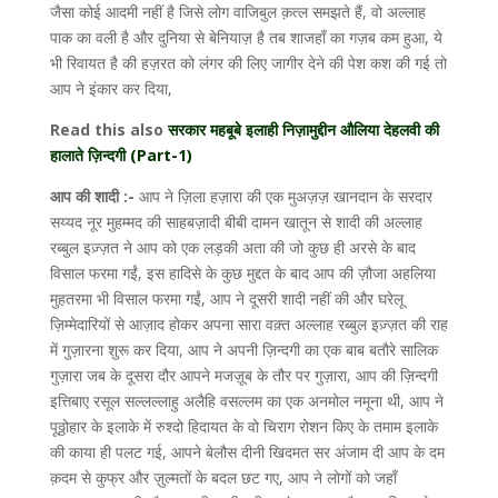
जैसा कोई आदमी नहीं है जिसे लोग वाजिबुल क़त्ल समझते हैं, वो अल्लाह
पाक का वली है और दुनिया से बेनियाज़ है तब शाजहाँ का गज़ब कम हुआ, ये
भी रिवायत है की हज़रत को लंगर की लिए जागीर देने की पेश कश की गई तो
आप ने इंकार कर दिया,
Read this also
सरकार महबूबे इलाही निज़ामुद्दीन औलिया देहलवी की
हालाते ज़िन्दगी (Part-1)
आप की शादी :-
आप ने ज़िला हज़ारा की एक मुअज़ज़ खानदान के सरदार
सय्यद नूर मुहम्मद की साहबज़ादी बीबी दामन खातून से शादी की अल्लाह
रब्बुल इज़्ज़त ने आप को एक लड़की अता की जो कुछ ही अरसे के बाद
विसाल फरमा गईं, इस हादिसे के कुछ मुद्दत के बाद आप की ज़ौजा अहलिया
मुहतरमा भी विसाल फरमा गईं, आप ने दूसरी शादी नहीं की और घरेलू
ज़िम्मेदारियों से आज़ाद होकर अपना सारा वक़्त अल्लाह रब्बुल इज़्ज़त की राह
में गुज़ारना शुरू कर दिया, आप ने अपनी ज़िन्दगी का एक बाब बतौरे सालिक
गुज़ारा जब के दूसरा दौर आपने मजज़ूब के तौर पर गुज़ारा, आप की ज़िन्दगी
इत्तिबाए रसूल सल्लल्लाहु अलैहि वसल्लम का एक अनमोल नमूना थी, आप ने
पूठ्ठोहार के इलाके में रुश्दो हिदायत के वो चिराग रोशन किए के तमाम इलाके
की काया ही पलट गई, आपने बेलौस दीनी खिदमत सर अंजाम दी आप के दम
क़दम से कुफ्र और ज़ुल्मतों के बदल छट गए, आप ने लोगों को जहाँ