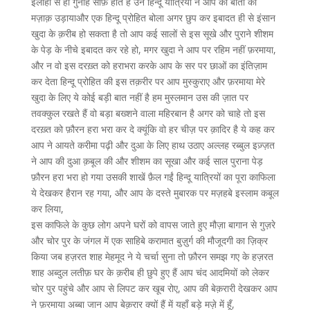
इलाही से ही गुनाह साफ़ होते हैं उन हिन्दू यात्रियों ने आप की बातों का
मज़ाक़ उड़ायाऔर एक हिन्दू प्रोहित बोला अगर छुप कर इबादत ही से इंसान
खुदा के क़रीब हो सकता है तो आप कई सालों से इस सूखे और पुराने शीशम
के पेड़ के नीचे इबादत कर रहे हो, मगर खुदा ने आप पर रहिम नहीं फ़रमाया,
और न वो इस दरख़्त को हराभरा करके आप के सर पर छाओं का इंतिज़ाम
कर देता हिन्दू प्रोहित की इस तक़रीर पर आप मुस्कुराए और फ़रमाया मेरे
खुदा के लिए ये कोई बड़ी बात नहीं है हम मुस्लमान उस की ज़ात पर
तवक्कुल रखते हैं वो बड़ा बख्शने वाला महिरबान है अगर को चाहे तो इस
दरख़्त को फ़ौरन हरा भरा कर दे क्यूंकि वो हर चीज़ पर क़ादिर है ये कह कर
आप ने आयते करीमा पढ़ी और दुआ के लिए हाथ उठाए अल्लह रब्बुल इज़्ज़त
ने आप की दुआ क़बूल की और शीशम का सूखा और कई साल पुराना पेड़
फ़ौरन हरा भरा हो गया उसकी शाखें फ़ैल गईं हिन्दू यात्रियों का पूरा काफिला
ये देखकर हैरान रह गया, और आप के दस्ते मुबारक पर मज़हबे इस्लाम कबूल
कर लिया,
इस काफिले के कुछ लोग अपने घरों को वापस जाते हुए मौज़ा बागान से गुज़रे
और चोर पुर के जंगल में एक साहिबे करामात बुज़ुर्ग की मौजूदगी का ज़िक्र
किया जब हज़रत शाह मेहमूद ने ये चर्चा सुना तो फ़ौरन समझ गए के हज़रत
शाह अब्दुल लतीफ़ घर के क़रीब ही छुपे हुए हैं आप चंद आदमियों को लेकर
चोर पुर पहुंचे और आप से लिपट कर खूब रोए, आप की बेक़रारी देखकर आप
ने फ़रमाया अब्बा जान आप बेक़रार क्यों हैं में यहाँ बड़े मज़े में हूँ,