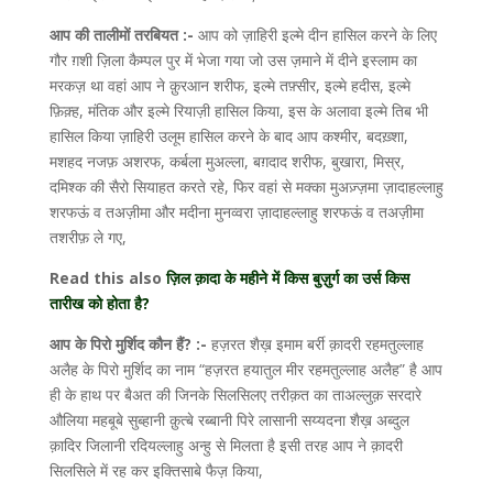
आप की तालीमों तरबियत :-
आप को ज़ाहिरी इल्मे दीन हासिल करने के लिए
गौर ग़शी ज़िला कैम्पल पुर में भेजा गया जो उस ज़माने में दीने इस्लाम का
मरकज़ था वहां आप ने क़ुरआन शरीफ, इल्मे तफ़्सीर, इल्मे हदीस, इल्मे
फ़िक़्ह, मंतिक और इल्मे रियाज़ी हासिल किया, इस के अलावा इल्मे तिब भी
हासिल किया ज़ाहिरी उलूम हासिल करने के बाद आप कश्मीर, बदख़्शा,
मशहद नजफ़ अशरफ, कर्बला मुअल्ला, बग़दाद शरीफ, बुखारा, मिस्र,
दमिश्क की सैरो सियाहत करते रहे, फिर वहां से मक्का मुअज़्ज़मा ज़ादाहल्लाहु
शरफऊं व तअज़ीमा और मदीना मुनव्वरा ज़ादाहल्लाहु शरफऊं व तअज़ीमा
तशरीफ़ ले गए,
Read this also
ज़िल क़ादा के महीने में किस बुज़ुर्ग का उर्स किस
तारीख को होता है?
आप के पिरो मुर्शिद कौन हैं? :-
हज़रत शैख़ इमाम बर्री क़ादरी रहमतुल्लाह
अलैह के पिरो मुर्शिद का नाम “हज़रत हयातुल मीर रहमतुल्लाह अलैह” है आप
ही के हाथ पर बैअत की जिनके सिलसिलए तरीक़त का ताअल्लुक़ सरदारे
औलिया महबूबे सुब्हानी क़ुत्बे रब्बानी पिरे लासानी सय्यदना शैख़ अब्दुल
क़ादिर जिलानी रदियल्लाहु अन्हु से मिलता है इसी तरह आप ने क़ादरी
सिलसिले में रह कर इक्तिसाबे फैज़ किया,