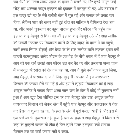
सद भैंसों का गल्ला लेकर पहाड़ के दामन में चराने गए और हस्बे मामूल उन्हें
छोड़ कर अल्लाह रब्बुल इज़्ज़त की इबादत में मशगूल हो गए, और इबादत में
इस क़द्र खो गए के भैंसे करीबी खेत में घुस गईं और फसल को तबाह कर
दिया, लेकिन आप को खबर नहीं हुई खेत का मालिक ये कैफियत देख रहा
था, और अपने नुकसान पर बहुत नाराज़ हुआ और फ़ौरन गाँव पहुंच कर
हज़रत शाह मेहमूद से शिकायत की हज़रत शाह मेहमूद उठे और शाह लतीफ़
को उनकी गफलत पर शिकायत करने के लिए पहाड़ के दमन में जा पहुंचे,
चारों तरफ निगाह दौड़ाई और देखा के के शाह लतीफ़ यानि हज़रत इमाम बर्री
क़ादरी रहमतुल्लाह अलैह शीशम के एक पेड़ के नीचे ख्वाब में हैं शाह मेहमूद ने
आप को एक ज़र्ब लगाई आप फ़ौरन उठ कर बैठ गए और फ़रमाया अब्बा जान
में जन्नतुल फिरदोस की सैर कर रहा था, आप ने मुझे क्यों वापस बुला लिया,
शाह मेहमूद ने फ़रमाया ए जाने पिदर तुम्हारी गफलत से इस काश्तकार
किसान की फसल भैंसे खा गईं हैं और इस ने तुम्हारी शिकायत की है शाह
अब्दुल लतीफ़ ने जवाब दिया अब्बा जान उस के खेत में कोई भी नुक्सान नहीं
हुआ है आप खुद देख लीजिए इस पर शाह मेहमूद और शाह अब्दुल लतीफ़
काश्तकार किसान को लेकर खेत में पहुंचे शाह मेहमूद और काश्तकार ये देख
कर हैरान व शुश्दर रह गए, के इस के खेत में पूरी फसल खड़ी है और इस में
एक पत्ते का भी नुकसान नहीं हुआ है इस पर हज़रत शाह मेहमूद ने किसान से
कहा के तुम्हारी फसल तो ठीक है फिर तुमने गलत इलज़ाम क्यों लगाया
किसान इस का कोई जवाब नहीं दे सका,