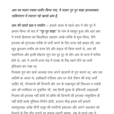
आप का मज़ार पक्का तामीर किया गया, ये मज़ार नूर पुर शाहा इस्लामाबाद
पाकिस्तान में ज़्यारत गहे खासो आम है,
आप की दावते हक़ व तब्लीग :-
हालते ज़ज़्ब से पहले आप ने चोर पुर में
क़याम किया जो बाद में
“नूर पुर शाहा”
के नाम से मशहूर हुआ और वहां आप
ने रुश्दो हिदायत का सिलसिला अहसन अच्छे तरीके से शुरू किया, दीने
इस्लाम को मुनज़्ज़म तरीके से जारी करने के लिए दरस गाहें क़ाइम कीं, आप
खुद क़ुरआन मजीद का दरस देते और वाइज़ भी किया करते थे, आप की
रूहानियत और इल्मी शोहरत सुन कर दूर दूर से लोग आप के दरस में शरीक
होते थे, आप ने अपनी दरस गाह में तलबा के लिए खाने पीने का कभी
इंतिज़ाम कर रखा था,
जिसका पूरा बार खर्च अल्लाह पाक अपने ख़ज़ानों से पूरा करता था, आप एक
आलिमे बा अमल थे, हक़ीक़तों तरीकत आप पर रोज़े रौशन की तरह अयाँ
ज़ाहिर थी, नोजवानो की ज़िन्दगी और उन के तख़य्युल की रिफ़अत व पाबंदी
आप की तरबियत पर मुन्हसिर थी, जब किसी मुल्क के इंफिरादी अख़लाक़ी
निज़ाम की इस्लाह नहीं होती तो क़ौमो की ज़िन्दगी की इस्लाह नामुमकिन ही
नहीं होती बल्के मुश्किल तिरीन होती, हज़रत शैख़ इमाम बर्री क़ादरी
रहमतुल्लाह अलैह दीनी उलूम की तरवीजो इशाअत और अपने अफ़कार को
फ़ैलाने के लिए तीन इदारों का क़याम ज़रूरी समझा, सब से पहले आप ने