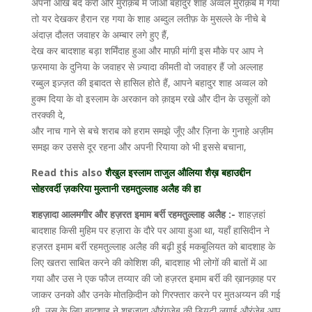
अपनी आखें बंद करो और मुराक़बे में जाओ बहादुर शाह अव्वल मुराक़बे में गया
तो यर देखकर हैरान रह गया के शाह अब्दुल लतीफ़ के मुसल्ले के नीचे बे
अंदाज़ दौलत जवाहर के अम्बार लगे हुए हैं,
देख कर बादशाह बड़ा शर्मिंदाह हुआ और माफ़ी मांगी इस मौके पर आप ने
फ़रमाया के दुनिया के जवाहर से ज़्यादा कीमती वो जवाहर हैं जो अल्लाह
रब्बुल इज़्ज़त की इबादत से हासिल होते हैं, आपने बहादुर शाह अव्वल को
हुक्म दिया के वो इस्लाम के अरकान को क़ाइम रखे और दीन के उसूलों को
तरक्की दे,
और नाच गाने से बचे शराब को हराम समझे जूँए और ज़िना के गुनाहे अज़ीम
समझ कर उससे दूर रहना और अपनी रियाया को भी इससे बचाना,
Read this also
शैखुल इस्लाम ताजुल औलिया शैख़ बहाउद्दीन
सोहरवर्दी ज़करिया मुल्तानी रहमतुल्लाह अलैह की हा
शहज़ादा आलमगीर और हज़रत इमाम बर्री रहमतुल्लाह अलैह :-
शाहज़हां
बादशाह किसी मुहिम पर हज़ारा के दौरे पर आया हुआ था, यहाँ हासिदीन ने
हज़रत इमाम बर्री रहमतुल्लाह अलैह की बढ़ी हुई मकबूलियत को बादशाह के
लिए खतरा साबित करने की कोशिश की, बादशाह भी लोगों की बातों में आ
गया और उस ने एक फौज तय्यार की जो हज़रत इमाम बर्री की ख़ानक़ाह पर
जाकर उनको और उनके मोतक़िदीन को गिरफ्तार करने पर मुतअय्यन की गई
थी, उस के लिए बादशाह ने शहज़ादा औरंगजेब की डियूटी लगाई औरंज़ेब आप