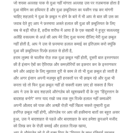
जो शख्स अल्लाह पाक से दुआ नहीं मांगता अल्लाह उस पर ग़ज़बनाक होता है
दुआ मोमिन का हथियार है और दुआ क़बूलियत का यकीन रख कर मांगनी
चाहिए शहज़ादे ने दुआ के क़बूल न होने के बारे में भी आप से बात की उस का
जवाब देते हुए आप ने फ़रमाया अक्ले हलाल की दुआ की क़बूलियत के लिए
सब से बड़ी चीज़ है, हदीस शरीफ में आया है के एक सहाबी ने हुज़ूर सलल्लाहु
अलैहि वसल्लम से अर्ज़ की आप मेरे लिए दुआ फरमा दीजिए मेरी दुआ क़बूल
नहीं होती है, आप ने उस से फ़रमाया हलाल कमाई का इंतिज़ाम करो क्यूंकि
दुआ की क़बूलियत रिज़्क़े हलाल से होती है,
हराम लुक्मा से चालीस रोज़ तक दुआ क़बूल नहीं होती, दूसरी बात इस्तगफार
की है इंसान ऐबों का ऐतिराफ़ और कमज़ोरियों का इकरार कर के इस्तगफार
करे और आइंदा के लिए मुहतात दूरी से काम ले तो भी दुआ क़बूल हो जाती है
और अगर इंसान अपनी मज़मूम बुरी हरकतों पर भी क़ाइम रहे और दुआ भी
करता रहे तो फिर दुआ क़बूल नहीं हो सकती वक़्त ज़ाए हो सकता है फिर
आप ने उस के बाद शहज़ादे औरंगज़ेब को खुशखबरी दी के तुम “हिंदुस्तान के
बादशाह बनोगे” मगर याद रखो जब तक तुम रिज़्के हलाल नहीं कमाओगे
अपनी औलाद को पाक और अच्छी रोज़ी नहीं खिला सकते तुम्हारी दुआ
हरगिज़ क़बूल नहीं होगी, औरंगज़ेब पर आप की हकीमाना बातों का बहुत असर
हुआ, उस ने बादशाहत से पहले और बादशाहत के बाद हमेशा क़ुरआने मजीद
को लिख कर के रोज़ी कमाई और हलाल रिज़्क़ खाया,
आप ने औरंगज़ेब को ये भी हुक्म दिया के “रियाया के साथ इंतिहाई मुहब्बत