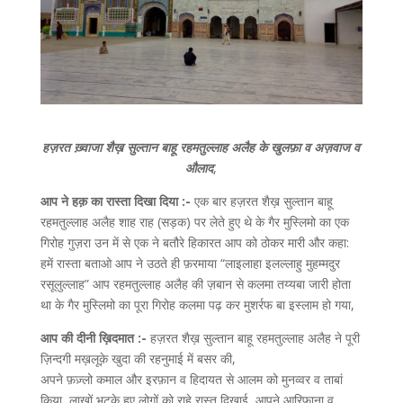
हज़रत ख़्वाजा शैख़ सुल्तान बाहू रहमतुल्लाह अलैह के खुलफ़ा व अज़वाज व
औलाद
,
आप ने हक़ का रास्ता दिखा दिया :-
एक बार हज़रत शैख़ सुल्तान बाहू
रहमतुल्लाह अलैह शाह राह (सड़क) पर लेते हुए थे के गैर मुस्लिमो का एक
गिरोह गुज़रा उन में से एक ने बतौरे हिकारत आप को ठोकर मारी और कहा:
हमें रास्ता बताओ आप ने उठते ही फ़रमाया “लाइलाहा इलल्लाहु मुहम्मदुर
रसूलुल्लाह” आप रहमतुल्लाह अलैह की ज़बान से कलमा तय्यबा जारी होता
था के गैर मुस्लिमो का पूरा गिरोह कलमा पढ़ कर मुशर्रफ बा इस्लाम हो गया,
आप की दीनी ख़िदमात :-
हज़रत शैख़ सुल्तान बाहू रहमतुल्लाह अलैह ने पूरी
ज़िन्दगी मख़लूक़े खुदा की रहनुमाई में बसर की,
अपने फ़ज़्लो कमाल और इरफ़ान व हिदायत से आलम को मुनव्वर व ताबां
किया, लाखों भटके हुए लोगों को राहे रास्त दिखाई, आपने आरिफाना व