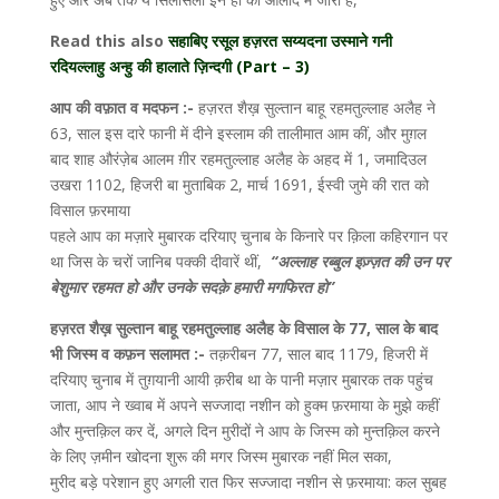
Read this also
सहाबिए रसूल हज़रत सय्यदना उस्माने गनी
रदियल्लाहु अन्हु की हालाते ज़िन्दगी (Part – 3)
आप की वफ़ात व मदफन :-
हज़रत शैख़ सुल्तान बाहू रहमतुल्लाह अलैह ने
63, साल इस दारे फानी में दीने इस्लाम की तालीमात आम कीं, और मुग़ल
बाद शाह औरंज़ेब आलम ग़ीर रहमतुल्लाह अलैह के अहद में 1, जमादिउल
उखरा 1102, हिजरी बा मुताबिक 2, मार्च 1691, ईस्वी जुमे की रात को
विसाल फ़रमाया
पहले आप का मज़ारे मुबारक दरियाए चुनाब के किनारे पर क़िला कहिरगान पर
था जिस के चरों जानिब पक्की दीवारें थीं,
“अल्लाह रब्बुल इज़्ज़त की उन पर
बेशुमार रहमत हो और उनके सदक़े हमारी मगफिरत हो”
हज़रत शैख़ सुल्तान बाहू रहमतुल्लाह अलैह के विसाल के 77, साल के बाद
भी जिस्म व कफ़न सलामत :-
तक़रीबन 77, साल बाद 1179, हिजरी में
दरियाए चुनाब में तुग़यानी आयी क़रीब था के पानी मज़ार मुबारक तक पहुंच
जाता, आप ने ख्वाब में अपने सज्जादा नशीन को हुक्म फ़रमाया के मुझे कहीं
और मुन्तक़िल कर दें, अगले दिन मुरीदों ने आप के जिस्म को मुन्तक़िल करने
के लिए ज़मीन खोदना शुरू की मगर जिस्म मुबारक नहीं मिल सका,
मुरीद बड़े परेशान हुए अगली रात फिर सज्जादा नशीन से फ़रमाया: कल सुबह