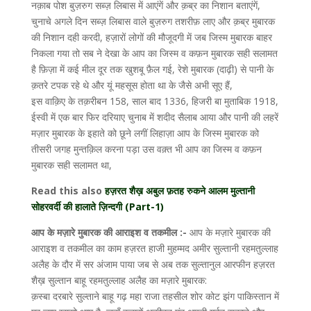
नक़ाब पोश बुज़रुग सब्ज़ लिबास में आएंगें और क़ब्र का निशान बताएंगें,
चुनाचे अगले दिन सब्ज़ लिबास वाले बुज़रुग तशरीफ़ लाए और क़ब्र मुबारक
की निशान दही करदी, हज़ारों लोगों की मौजूदगी में जब जिस्म मुबारक बाहर
निकला गया तो सब ने देखा के आप का जिस्म व कफ़न मुबारक सही सलामत
है फ़िज़ा में कई मील दूर तक खुशबू फ़ैल गई, रेशे मुबारक (दाढ़ी) से पानी के
क़तरे टपक रहे थे और यूं महसूस होता था के जैसे अभी सूए हैं,
इस वाक़िए के तक़रीबन 158, साल बाद 1336, हिजरी बा मुताबिक 1918,
ईस्वी में एक बार फिर दरियाए चुनाब में शदीद सैलाब आया और पानी की लहरें
मज़ार मुबारक के इहाते को छूने लगीं लिहाज़ा आप के जिस्म मुबारक को
तीसरी जगह मुन्तक़िल करना पड़ा उस वक़्त भी आप का जिस्म व कफ़न
मुबारक सही सलामत था,
Read this also
हज़रत शैख़ अबुल फ़तह रुकने आलम मुल्तानी
सोहरवर्दी की हालाते ज़िन्दगी (Part-1)
आप के मज़ारे मुबारक की आराइश व तकमील :-
आप के मज़ारे मुबारक की
आराइश व तकमील का काम हज़रत हाजी मुहम्मद अमीर सुल्तानी रहमतुल्लाह
अलैह के दौर में सर अंजाम पाया जब से अब तक सुल्तानुल आरफीन हज़रत
शैख़ सुल्तान बाहू रहमतुल्लाह अलैह का मज़ारे मुबारक:
क़स्बा दरबारे सुल्ताने बाहू गढ़ महा राजा तहसील शोर कोट झंग पाकिस्तान में