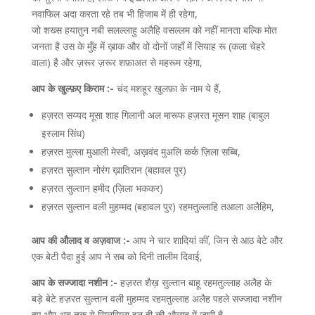
नवाफिल अदा करता रहे तब भी हिजाब में ही रहेगा,
जो शख्स हयातुन नबी सलल्लाहु अलैहि वसल्लम को नहीं मानता बल्कि मोत
जनता है उस के मुँह में ख़ाक और वो दोनों जहाँ में सियाह रू (कला चेहरे
वाला) है और ज़रूर ज़रूर शफ़ाअत से महरूम रहेगा,
आप के खुल्फ़ए किराम :-
चंद मशहूर खुलफ़ा के नाम ये हैं,
हज़रत सय्यद मूसा शाह गिलानी अल मारूफ हज़रत मूसन शाह (बाबुल
इस्लाम सिंध)
हज़रत मुल्ला मुआली मेस्वी, अख़वंद मुअलि कर्क ज़िला सब्बि,
हज़रत सुल्तान नोरंग ख़ातिरान (बहावल पुर)
हज़रत सुल्तान हमीद (ज़िला भककर)
हज़रत सुल्तान वली मुहम्मद (बहावल पुर) रहमतुल्लाहि तआला अलैहिम,
आप की औलाद व अज़वाज :-
आप ने चार शादियां कीं, जिन से आठ बेटे और
एक बेटी पैदा हुई आप ने सब को दिनी तालीम दिवाई,
आप के सज्जादा नशीन :-
हज़रत शैख़ सुल्तान बाहू रहमतुल्लाह अलैह के
बड़े बेटे हज़रत सुल्तान वली मुहम्मद रहमतुल्लाह अलैह पहले सज्जादा नशीन
हुए और अब तक ये सिलसिला इन ही की औलाद में जारी है,