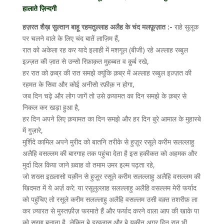
हालाते ज़िन्दगी
हज़रत शैख़ सुल्तान बाहू रहमतुल्लाह अलैह के चंद मलफ़ूज़ात :-
राहे सुलूक
पर चलने वाले के लिए चंद बातें लाज़िम हैं,
रात को अकेला रह कर यादे इलाही में मशगूल (बीजी) रहे अल्लाह रब्बुल
इज़्ज़त की ज़ात से उन्सो रिफ़ाक़त मुहब्बत व क़ुर्ब रखे,
हर रात को क़ब्र की रात समझे क्यूंकि क़ब्र में अल्लाह रब्बुल इज़्ज़त की
रहमत के सिवा और कोई अनीसो रफ़ीक़ न होगा,
जब दिन चढ़े और लोग जागें तो उसे क़यामत का दिन समझे के क़ब्र से
निकल कर खड़ा हुआ है,
हर दिन अपने लिए क़यामत का दिन समझे और हर दिन बुरे आमाल के मुहास्बे
में गुज़ारे,
मुर्शिदे कामिल अपने मुरीद को बातनि तरीके से हुज़ूर रसूले करीम सलल्लाहु
अलैहि वसल्लम की बारगाह तक पहुंचा देता है इस हकीकत को अहमक और
मुर्दा दिल किया जाने ख़्वाह वो तमाम उमर इल्म पढ़ता रहे,
जो शख्स इख़्लासो यक़ीन से हुज़ूर रसूले करीम सलल्लाहु अलैहि वसल्लम की
खिदमत में ये अर्ज़ करे: या रसूलुल्लाह सलल्लाहु अलैहि वसल्लम मेरी फर्याद
को पहुंचिए तो रसूले करीम सलल्लाहु अलैहि वसल्लम उसी वक़्त तशरीफ़ ला
कर ज़्यारत से मुस्तफ़ीज़ फरमाते हैं और फर्याद करने वाला आप की खाके पा
को सुरमा बनाता है, लेकिन बे इखलास और बे यक़ीन अगर दिन रात भी