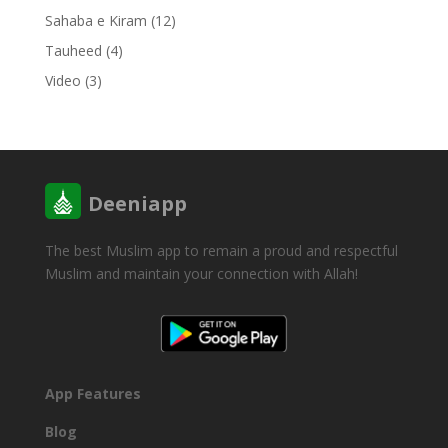
Sahaba e Kiram
(12)
Tauheed
(4)
Video
(3)
Deeniapp
The best Muslim app to remain a proud and respectful
Muslim and maintain your connection with Allah!
DOWNLOAD
App Features
Blog