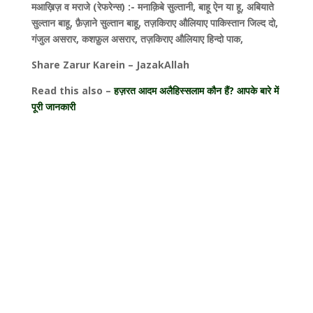
मआख़िज़ व मराजे (रेफरेन्स) :- मनाक़िबे सुल्तानी, बाहू ऐन या हू, अबियाते
सुल्तान बाहू, फ़ैज़ाने सुल्तान बाहू, तज़किराए औलियाए पाकिस्तान जिल्द दो,
गंजुल असरार, कशफ़ुल असरार, तज़किराए औलियाए हिन्दो पाक,
Share Zarur Karein – JazakAllah
Read this also –
हज़रत आदम अलैहिस्सलाम कौन हैं? आपके बारे में
पूरी जानकारी