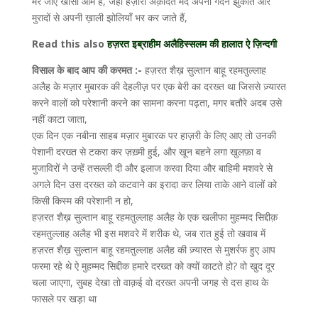
मर जाए खासो आम है, जहाँ हज़ारों अक़ीदत मंद अपनी गर्दन झुकाते और
मुरादों से अपनी ख़ाली झोलियाँ भर कर जाते हैं,
Read this also
हज़रत इब्राहीम अलैहिस्सलम की हालात ऐ ज़िन्दगी
विसाल के बाद आप की करमत :-
हज़रत शैख़ सुल्तान बाहू रहमतुल्लाह
अलैह के मज़ार मुबारक की देहलीज़ पर एक बेरी का दरख्त था जिससे ज़्यारत
करने वालों को परेशानी करने का सामना करना पढ़ता, मगर बतौरे अदब उसे
नहीं काटा जाता,
एक दिन एक नबीना साहब मज़ार मुबारक पर हाज़री के लिए आए तो उनकी
पेशानी दरख्त से टकरा कर ज़ख़्मी हुई, और खून बहने लगा खुलफ़ा व
मुजाविरों ने उन्हें तसल्ली दी और इलाज करवा दिया और बाहिमी मशवरे से
अगले दिन उस दरख्त को कटवाने का इरादा कर लिया ताके आने वालों को
किसी किस्म की परेशानी न हो,
हज़रत शैख़ सुल्तान बाहू रहमतुल्लाह अलैह के एक खलीफा मुहम्मद सिद्दीक़
रहमतुल्लाह अलैह भी इस मशवरे में शरीक थे, जब रात हुई तो खवाब में
हज़रत शैख़ सुल्तान बाहू रहमतुल्लाह अलैह की ज़्यारत से मुशर्रफ हुए आप
फरमा रहे थे ऐ मुहम्मद सिद्दीक हमारे दरख्त को क्यों काटते हो? वो खुद दूर
चला जाएगा, सुबह देखा तो वाक़ई वो दरख्त अपनी जगह से दस हाथ के
फासले पर खड़ा था