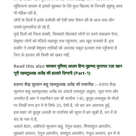
सूफियाना कलाम से इश्को मुहब्बत के ऐसे फूल खिलाए के जिनकी खुशबू आज
भी महिक रही है,
लोगों के दिलों में इश्के हकीकी की ऐसी शमा रोशन की के आज तक लोग
उससे मुस्तफ़ीज़ हो रहे हैं,
मुर्दा दिलों को जिला बख्शी, सिसकते बिलकते लोगों पर दस्ते शफ़क़त फेरा,
बेशुमार लोगों को मंज़िले मक़सूद तक पहुंचाया, आप खुद फरमाते हैं: इस
फ़क़ीर ने लाखों बेशुमार तालिबों को अल्लाह रब्बुल इज़्ज़त तक पहुँचाया है
जिन के हालात की किसी को खबर नहीं,
Read this also
सरकार मुफ्तिए आज़म हिन्द मुहम्मद मुस्तफा रज़ा खान
नूरी रहमतुल्लाह अलैह की हालाते ज़िन्दगी (Part-1)
हज़रत शैख़ सुल्तान बाहू रहमतुल्लाह अलैह की तसानीफ़ :-
हज़रत शैख़
सुल्तान बाहू रहमतुल्लाह अलैह का अंदाज़े तसव्वुफ़ अछूता, जुदा गाना और
अनमोल है आप ने तक़रीबन एक सौ चालीस 140, क़ुतुब तसव्वुफ़ के मौज़ो
पर लिखीं मगर इन में से सिर्फ 30, ऐसी हैं, जो छप कर आरास्ता हुईं,
इस वक़्त जो क़ुतुब असली या तराजिम की सूरत में छप चुकी हैं, उन में से
चंद के नाम ये हैं,
अकले बेदार, अबीयाते सुल्तान बाहू, ऐनुल फ़क़्र, मिफ्ताहुल आरफीन,
मुहब्बते असरार, ऐनुल आरफीन, शमशुल आरफीन, गंजुल असरार, इन में से