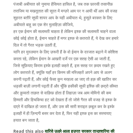
पंजाबी अबीयात को नुमाया हैसियत हासिल है, जब तक फ़ारसी तसानीफ़
तराजिम या मखतूतात की सूरत में मन्ज़रे आम पर न आयी थीं आप की वजह
शुहरत बतौरे सूफी शायर आप के यही अबीयात थे, हुसूले बरकत के लिए
अबीयाते बाहू का एक शेर मुलाहिज़ा कीजिये,
हर एक ईमान की सलामती चाहता है लेकिन इश्क की सलामती चाहने वाला
कोई कोई होता है, ईमान चाहते हैं मगर इश्क से कतराते हैं, ये देख कर हमारे
दिल में तो गैरत भड़क उठती हैं,
यानि हर मुस्लमान के लिए ज़रूरी हैं के वो ईमान के दरजात बढ़ाने में कोशिश
करता रहे, लेकिन ईमान के आखरी दर्जे पर एक सतह ऐसी आ जाती हैं,
जिसे सूफ़ियाए किराम इश्के इलाही कहते हैं, इस सतह पर क़दम रखते हुए
लोग कतराते हैं, क्यूंकि यहाँ हर किस्म की मस्लिहतें अपने आप से अलग
करनी पढ़ती हैं, और कोई फैसा कुन मरहला आ जाए तो हक़ की खातिर सर
धड़की बाज़ी लगानी पढ़ती हैं और चूँकि हकीकी सूफी इश्कि की क़द्रो कीमत
और क़ुव्वतो ताक़त से वाक़िफ़ होता हैं लिहाज़ा जब आम मोमिनो की कम
हिम्मती और हिचकिचा हट को देखता हैं तो जोशे गैरत की वजह से इश्क के
दाएरे में दाखिल हो जाता हैं, और उस की सारी शराइत क़बूल कर के इश्के
इलाही में ही ज़िन्दगी बसर कर देता है, फिर यही इश्क इस का सरमायाए
हयात बन जाता है,
Read this also
वारिसे उलूमे आला हज़रत सरकार ताजुश्शरिया की