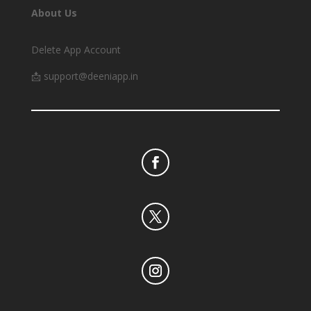
About Us
Delete App Account
📩 support@deeniapp.in