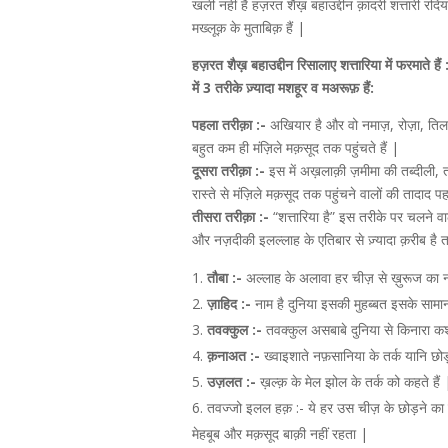
खली नहीं है हज़रत शैख़ बहाउद्दीन क़ादरी शत्तारी रदियल
मख्लूक़ के मुताबिक़ हैं |
हज़रत शैख़ बहाउद्दीन रिसालाए शत्तारिया में फरमाते हैं 
में 3 तरीके ज़्यादा मशहूर व मअरूफ़ हैं:
पहला तरीक़ा :-
अखियार है और वो नमाज़, रोज़ा, तिल
बहुत कम ही मंज़िले मक़सूद तक पहुंचते हैं |
दूसरा तरीक़ा :-
इस में अख़लाक़ी ज़मीमा की तब्दीली, 
रास्ते से मंज़िले मक़सूद तक पहुंचने वालों की तादाद प
तीसरा तरीक़ा :-
“शत्तारिया है” इस तरीके पर चलने वाल
और नज़दीकी इलल्लाह के एतिबार से ज़्यादा क़रीब है तर
तौबा :-
अल्लाह के अलावा हर चीज़ से ख़ुरूज का ना
ज़ाहिद :-
नाम है दुनिया इसकी मुहब्बत इसके साम
तवक्कुल :-
तवक्कुल असबाबे दुनिया से किनारा कश
क़नाअत :-
ख्वाइशाते नफ़सानिया के तर्क यानि छोड़
उज़लत :-
ख़ल्क़ के मेल झोल के तर्क को कहते हैं 
तवज्जो इलल हक़ :- ये हर उस चीज़ के छोड़ने का नाम 
मेहबूब और मक़सूद बाक़ी नहीं रहता |