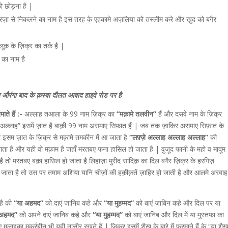
को छोड़ना है |
 रज़ा से निकलने का नाम है इस तरह के एहकामे अज़लिया को तस्लीम करे और खुद को बगैर
ूक़ के ज़िक्र का तर्क है |
 का नाम है
ा औरंगा बाद के क़स्बा दौलत आबाद हाइवे रोड पर है
ते हैं :-
अल्लाह तआला के 99 नाम ज़िक्र का
“मक़ामे तलवीन”
हैं और दसवे नाम के ज़िक्र
“अल्लाह” इसमें ज़ात है बाक़ी 99 नाम असमाए सिफ़ात हैं | जब तक ज़ाकिर असमाए सिफ़ात के
और इसम ज़ात के ज़िक्र से मक़ामे तमकीन में आ जाता है
“लफ़्ज़े अल्लाह अल्लाह अल्लाह”
की
ाता है और यही वो मक़ाम है जहाँ मरतबए फना हासिल हो जाता है | वुजूद फानी के महो व मादूम
है तो मरतबए बक़ा हासिल हो जाता है लिहाज़ा मुरीद सादिक़ का दिल बगैर ज़िक्र के हरगिज़
ो जाता है तो उस पर तमाम अशिया यानि चीज़ों की हक़ीक़तें ज़ाहिर हो जाती है और आलमे अरवाह
है की
“या अहमद”
को दाएं जानिब कहे और
“या मुहम्मद”
को बाएं जाबिन कहे और दिल पर या
 अहमद”
को अपने दाएं जानिब कहे और
“या मुहम्मद”
को बाएं जानिब और दिल में या मुस्तफा का
इका मुक़र्रबीन भी यही तासीर रखते हैं | ज़िक्र इसमें शैख़ के बारे में फरमाते हैं के “या शै