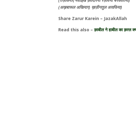
(तज़किराए मशाइखे क़ादिरिया रज़विया बरकातिया)
(अख़बारूल अखियार) ख़ज़ीनतुल असफिया)
Share Zarur Karein – JazakAllah
Read this also –
क़ाबील ने हाबील का क़त्ल 