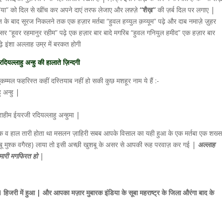
“या” को दिल से खींच कर अपने दाएं तरफ लेजाए और लफ़्ज़े
“शैख़”
की ज़र्ब दिल पर लगाए |
नमाज़ के बाद सूरज निकलने तक एक हज़ार मर्तबा “हुवल हय्युल क़य्यूम” पढ़े और दाब नमाज़े ज़ुहर
 “हूवर रहमानुर रहीम” पढ़े एक हज़ार बार बादे मगरिब “हुवल गनियुल हमीद” एक हज़ार बार
इंशा अल्लाह उम्र में बरकत होगी
यल्लाहु अन्हु की हालाते ज़िन्दगी
्मल फहरिस्त कहीं दस्तियाब नहीं हो सकी कुछ मशहूर नाम ये हैं :-
 अन्हु |
ाहीम ईयरजी रदियल्लाहु अन्हुमा |
ौक़ व हाल तारी होता था मसलन ज़ाहिरी सबब आपके विसाल का यही हुआ के एक मर्तबा एक शख्स
ू मुश्क वगैरह) लाया तो इसी अच्छी खुशबू के असर से आपकी रूह परवाज़ कर गई |
अल्लाह
मारी मगफिरत हो
|
िजरी में हुआ | और आपका मज़ार मुबारक इंडिया के सूबा महराष्ट्र के जिला औरंगा बाद के