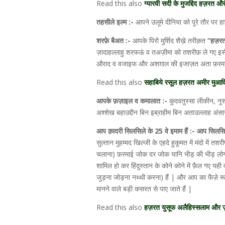
Read this also
ग्यारवी सदी के मुजद्दिद हज़रत औ
तहसीले इल्म :-
आपने उलूमे दीनिया को पूरे तौर पर 
शरफ़े बैअत :-
आपके पिरो मुर्शिद शैख़े तरीक़त
“हज़रत श
ज़ादाहल्लाहु शरफऊं व तअज़ीमा को तशरीफ़ ले गए इसी 
औराद व वजाइफ और अशग़ाल की इजाज़त अता फ़रमाई
Read this also
सहाबिये रसूल हज़रत अमीर मुआवि
आपके फ़ज़ाइल व कमालात :-
कुदवतुस्सा लीकीन, नू
अश्शेख बहाउद्दीन बिन इब्राहीम बिन अताउल्लाह अंसा
आप क़ादरी सिलसिले के 25 वे इमाम हैं :- आप सिलसि
सुल्तान मुहम्मद खिल्जी के एहदे हुकूमत में मंदो में 
चलाना) फ़रमाई जोक दर जोक यानि भीड़ की भीड़ लोग आ
शामिल हो कर हिंदुस्तान के कोने कोने में फ़ैल गए यह
जुड़ना जोड़ना नथ्थी करना) हैं | और आप का फैज़े रूहा
मानने वाले बड़ी कसरत से पाए जाते हैं |
Read this also
हज़रत युसूफ अलैहिस्सलाम और ज़ु