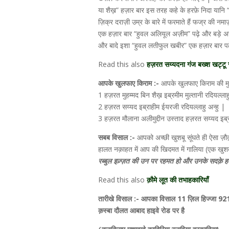
या शैख़” हज़ार बार इस तरह कहे के हरफ़े निदा यानि 
ज़िक्र दराज़ी उम्र के बारे में फरमाते हैं फज्र की 
एक हज़ार बार “हुवल अलियूल अज़ीम” पढ़े और बड़े असर
और बादे इशा “हुवल लतीफुल खबीर” एक हज़ार बार पढ़े 
Read this also
हज़रत सय्यदना गंज बख्श खट्टू रदि
आपके खुलफाए किराम :-
आपके खुलफाए किराम की मुकम
1 हज़रत मुहम्मद बिन शैख़ इब्रमीम मुल्तानी रदियल्लाहु
2 हज़रत सय्यद इब्राहीम ईयरजी रदियल्लाहु अन्हु |
3 हज़रत मौलाना अलीमुद्दीन उस्ताद हज़रत सय्यद इब्र
सबब विसाल :-
आपको अच्छी खुशबू सूंघते ही ऐसा ज़
हालत नक़ाहत में आप की खिदमत में गालिया (एक खुशब
रब्बुल इज़्ज़त की उन पर रहमत हो और उनके सदक़े ह
Read this also
क़ौमे लूत की तभाहकारियाँ
तारीखे विसाल :- आपका विसाल 11 ज़िल हिज्जा 921 ह
क़स्बा दौलत आबाद हाइवे रोड पर है