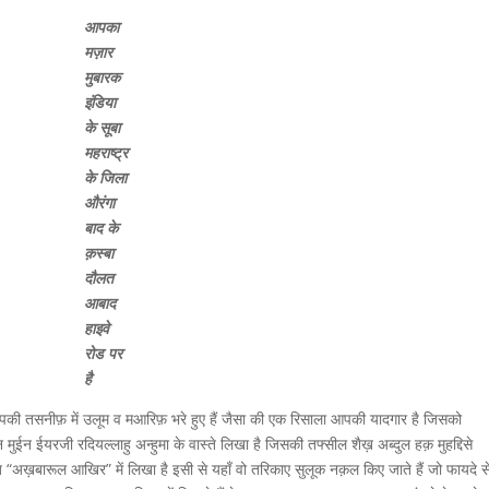
आपका
मज़ार
मुबारक
इंडिया
के सूबा
महराष्ट्र
के जिला
औरंगा
बाद के
क़स्बा
दौलत
आबाद
हाइवे
रोड पर
है
की तसनीफ़ में उलूम व मआरिफ़ भरे हुए हैं जैसा की एक रिसाला आपकी यादगार है जिसको
ईन ईयरजी रदियल्लाहु अन्हुमा के वास्ते लिखा है जिसकी तफ्सील शैख़ अब्दुल हक़ मुहद्दिसे
 “अख़बारूल आखिर” में लिखा है इसी से यहाँ वो तरिकाए सुलूक नक़ल किए जाते हैं जो फायदे स