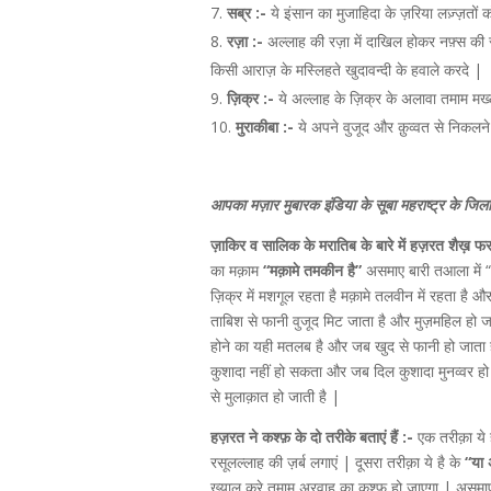
सब्र :-
ये इंसान का मुजाहिदा के ज़रिया लज़्ज़तों 
रज़ा :-
अल्लाह की रज़ा में दाखिल होकर नफ़्स की
किसी आराज़ के मस्लिहते खुदावन्दी के हवाले करदे |
ज़िक्र :-
ये अल्लाह के ज़िक्र के अलावा तमाम मख्ल
मुराकीबा :-
ये अपने वुजूद और क़ुव्वत से निकलने
आपका मज़ार मुबारक इंडिया के सूबा महराष्ट्र के जिल
ज़ाकिर व सालिक के मरातिब के बारे में हज़रत शैख़ फरमा
का मक़ाम
“मक़ामे तमकीन है”
असमाए बारी तआला में 
ज़िक्र में मशगूल रहता है मक़ामे तलवीन में रहता है 
ताबिश से फानी वुजूद मिट जाता है और मुज़महिल हो ज
होने का यही मतलब है और जब खुद से फानी हो जाता 
कुशादा नहीं हो सकता और जब दिल कुशादा मुनव्वर ह
से मुलाक़ात हो जाती है |
हज़रत ने कश्फ़ के दो तरीके बताएं हैं :-
एक तरीक़ा ये 
रसूलल्लाह की ज़र्ब लगाएं | दूसरा तरीक़ा ये है के
“या
ख्याल करे तमाम अरवाह का कश्फ़ हो जाएगा | असमाए मला