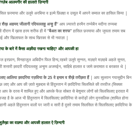
रंगज़ेब आलमगीर की हालाते ज़िन्दगी
हासिल फ़रमाया और उलूमे अरबिया व इल्मे फ़िक़्हा व उसूल में आपने कमाल का हासिल किया |
ैख़ अहमद जीलानी रदियल्लाहु अन्हु हैं”
आप ज़्यारते हरमैन तय्येबैन मदीना तय्यबा
दौरान में ख़ास हरम शरीफ ही में
“बैअत का शरफ”
हासिल फ़रमाया और जुमला तमाम सब
 और खिलाफत के साथ खिरका से भी नवाज़ा |
या के बारे में कैसा अक़ीदा रखना चाहिए? और आपकी हा
रुल इरफ़ान, मिनहाजुल अबिदीन फिल हिन्द,रहबरे उलूमे सुन्नत, मज़हरे मज़हबे अहले सुनत,
री शत्तारी क़ादरी रदियल्लाहु अन्हुम अजमईन, साहिबे हालात व जामे करामात व बरकात थे |
लाए आलिया क़ादरिया रज़विया के 25 वे इमाम व शैख़े तरीक़त हैं
| आप सुल्तान गयासुद्दीन बिन
तशरीफ़ लाए और आप की ज़ाते मुक़द्दस से हिंदुस्तान में क़ादिरिया सिलसिले की तरवीज (सिक्का
प के दरस में शामिल हुए और आपके फैज़ सोबत से बेशुमार लोगों को सिलसिलाए इरादत में
ी वजह है के आज भी हिंदुस्तान में सिलसिलाए क़ादिरिया से करोड़ों लोग मुनसलिक (शामिल होना
नी अहले हिंदुस्तान वालों पर जारी व सारी है दुसरे तमाम सिलसिल से सिलसिलाए क़ादिरिया के
लैख़ा का वाक़्या और आपकी हालात ऐ ज़िन्दगी