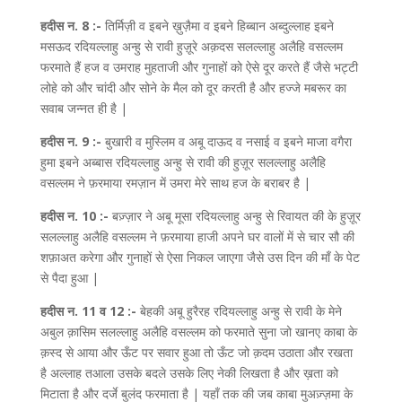
हदीस न. 8 :-
तिर्मिज़ी व इबने ख़ुज़ैमा व इबने हिब्बान अब्दुल्लाह इबने
मसऊद रदियल्लाहु अन्हु से रावी हुज़ूरे अक़दस सलल्लाहु अलैहि वसल्लम
फरमाते हैं हज व उमराह मुहताजी और गुनाहों को ऐसे दूर करते हैं जैसे भट्टी
लोहे को और चांदी और सोने के मैल को दूर करती है और हज्जे मबरूर का
सवाब जन्नत ही है |
हदीस न. 9 :-
बुखारी व मुस्लिम व अबू दाऊद व नसाई व इबने माजा वगैरा
हुमा इबने अब्बास रदियल्लाहु अन्हु से रावी की हुज़ूर सलल्लाहु अलैहि
वसल्लम ने फ़रमाया रमज़ान में उमरा मेरे साथ हज के बराबर है |
हदीस न. 10 :-
बज़्ज़ार ने अबू मूसा रदियल्लाहु अन्हु से रिवायत की के हुज़ूर
सलल्लाहु अलैहि वसल्लम ने फ़रमाया हाजी अपने घर वालों में से चार सौ की
शफ़ाअत करेगा और गुनाहों से ऐसा निकल जाएगा जैसे उस दिन की माँ के पेट
से पैदा हुआ |
हदीस न. 11 व 12 :-
बेहकी अबू हुरैरह रदियल्लाहु अन्हु से रावी के मेने
अबुल क़ासिम सलल्लाहु अलैहि वसल्लम को फरमाते सुना जो खानए काबा के
क़स्द से आया और ऊँट पर सवार हुआ तो ऊँट जो क़दम उठाता और रखता
है अल्लाह तआला उसके बदले उसके लिए नेकी लिखता है और ख़ता को
मिटाता है और दर्जे बुलंद फरमाता है | यहाँ तक की जब काबा मुअज़्ज़मा के