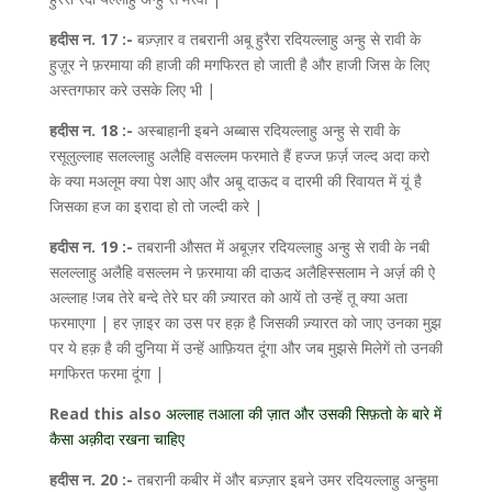
हदीस न. 17 :-
बज़्ज़ार व तबरानी अबू हुरैरा रदियल्लाहु अन्हु से रावी के
हुज़ूर ने फ़रमाया की हाजी की मगफिरत हो जाती है और हाजी जिस के लिए
अस्तगफार करे उसके लिए भी |
हदीस न. 18 :-
अस्बाहानी इबने अब्बास रदियल्लाहु अन्हु से रावी के
रसूलुल्लाह सलल्लाहु अलैहि वसल्लम फरमाते हैं हज्ज फ़र्ज़ जल्द अदा करो
के क्या मअलूम क्या पेश आए और अबू दाऊद व दारमी की रिवायत में यूं है
जिसका हज का इरादा हो तो जल्दी करे |
हदीस न. 19 :-
तबरानी औसत में अबूज़र रदियल्लाहु अन्हु से रावी के नबी
सलल्लाहु अलैहि वसल्लम ने फ़रमाया की दाऊद अलैहिस्सलाम ने अर्ज़ की ऐ
अल्लाह !जब तेरे बन्दे तेरे घर की ज़्यारत को आयें तो उन्हें तू क्या अता
फरमाएगा | हर ज़ाइर का उस पर हक़ है जिसकी ज़्यारत को जाए उनका मुझ
पर ये हक़ है की दुनिया में उन्हें आफ़ियत दूंगा और जब मुझसे मिलेगें तो उनकी
मगफिरत फरमा दूंगा |
Read this also
अल्लाह तआला की ज़ात और उसकी सिफ़तो के बारे में
कैसा अक़ीदा रखना चाहिए
हदीस न. 20 :-
तबरानी कबीर में और बज़्ज़ार इबने उमर रदियल्लाहु अन्हुमा