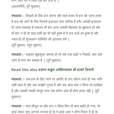
मगर उमर भर में सिर्फ एक बार फ़र्ज़ है |
(आलमगीरी, दुर्रे मुख़्तार)
मसअला :-
दिखावे के लिए हज करना और माले हराम से हज को जाना हराम
है हज को जाने के लिए जिससे इजाज़त लेना वाजिब है बगैर उसकी इजाज़त
के जाना मकरूह है मसलन माँ बाप अगर उसकी खिदमत के मुहताज हों और
माँ बाप न हों तो दादा दादी का भी यही हुक्म है ये हज फ़र्ज़ का हुक्म है और
नफ़्ल हो तो मुतलक़न वालिदैन की इताअत करे |
(दुर्रे मुख़्तार, रद्दुल मुहतर)
मसअला :-
लड़का खूबसूरत अमरद हो तो जब तक दाढ़ी न निकले, बाप उसे
जाने से मना कर सकता है | (दुर्रे मुख़्तार)
Read this also
हज़रत याक़ूब अलैहिस्सलाम की हलाते ज़िन्दगी
मसअला :-
जब हज के लिए जाने पर क़ादिर हो हज फ़ौरन फ़र्ज़ हो गया यानि
उसी साल में और अब ताख़ीर गुनाह है और चंद साल तक न किया तो फ़ासिक़
है और उसकी गवाही मरदूद मगर जब करेगा अदा ही होगा क़ज़ा नहीं | (दुर्रे
मुख़्तार)
मसअला :-
माल मौजूद था और हज न किया फिर वो माल बर्बाद हो गया, तो
क़र्ज़ लेकर जाए अगरचे जानता हो के ये क़र्ज़ अदा न होगा नियत ये हो के