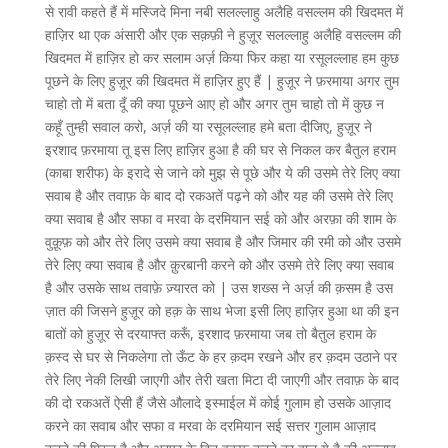
से रावी कहते हैं में मस्जिदे मिना नबी सलल्लाहु अलैहि वसल्लम की खिदमत में
हाज़िर था एक अंसारी और एक सक़फ़ी ने हुज़ूर सलल्लाहु अलैहि वसल्लम की
खिदमत में हाज़िर हो कर सलाम अर्ज़ किया फिर कहा या रसूलल्लाह हम कुछ
पूछने के लिए हुज़ूर की खिदमत में हाज़िर हुए हैं | हुज़ूर ने फ़रमाया अगर तुम
चाहो तो में बता दूँ की क्या पूछने आए हो और अगर तुम चाहो तो में कुछ न
कहूँ तुम्ही सवाल करो, अर्ज़ की या रसूलल्लाह हमे बता दीजिए, हुज़ूर ने
इरशाद फ़रमाया तू इस लिए हाज़िर हुआ है की घर से निकल कर बैतुल हराम
(काबा शरीफ) के इरादे से जाने को मुझ से पूछे और ये की उसमे तेरे लिए क्या
सवाब है और तवाफ़ के बाद दो रकअतें पढ़ने को और यह की उसमे तेरे लिए
क्या सवाब है और सफा व मरवा के दरमियान सई को और अरफ़ा की शाम के
वुक़ूफ़ को और तेरे लिए उसमे क्या सवाब है और जिमार की रमी को और उसमे
तेरे लिए क्या सवाब है और क़ुरबानी करने को और उसमे तेरे लिए क्या सवाब
है और उसके साथ तवाफ़े ज़्यारत को | उस शख्स ने अर्ज़ की क़सम है उस
ज़ात की जिसने हुज़ूर को हक़ के साथ भेजा इसी लिए हाज़िर हुआ था की इन
बातों को हुज़ूर से दरयाफ्त करूँ, इरशाद फ़रमाया जब तो बैतुल हराम के
क़स्द से घर से निकलेगा तो ऊँट के हर क़दम रखने और हर क़दम उठाने पर
तेरे लिए नेकी लिखी जाएगी और तेरी खता मिटा दी जाएगी और तवाफ़ के बाद
की दो रकअतें ऐसी हैं जैसे औलादे इस्माईल में कोई गुलाम हो उसके आज़ाद
करने का सवाब और सफा व मरवा के दरमियान सई सत्तर गुलाम आज़ाद