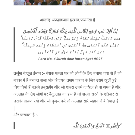
अल्लाह अज़्ज़ावजल इरशाद फरमाता है
إِنَّ أَوَّلَ بَيْتٍ وُضِعَ لِلنَّاسِ لَلَّذِى بِبَكَّةَ مُبَارَكًا وَهُدًى لِّلْعَٰلَمِينَ
فِيهِ ءَايَٰتٌۢ بَيِّنَٰتٌ مَّقَامُ إِبْرَٰهِيمَ ۖ وَمَن دَخَلَهُۥ كَانَ ءَامِنًا ۗ
وَلِلَّهِ عَلَى ٱلنَّاسِ حِجُّ ٱلْبَيْتِ مَنِ ٱسْتَطَاعَ إِلَيْهِ سَبِيلًا ۚ
وَمَن كَفَرَ فَإِنَّ ٱللَّهَ غَنِىٌّ عَنِ ٱلْعَٰلَمِينَ
Para No. 4 Surah Aale Imran Ayat 96.97
तर्जुमा कंज़ुल ईमान :-
बेशक पहला घर जो लोगों के लिए बनाया गया वो है जो
मक्का में है बरकत वाला और हिदायत तमाम जहान के लिए उसमे खुली हुईं
निशानियां हैं मक़ामे इब्राहीम और जो शख्स उसमे दाखिल हो बा अमन है और
अल्लाह के लिए लोगों पर बैतुल्लाह का हज है जो शख्स रास्ते के एतिबार से
उसकी ताक़त रखे और जो कुफ्र करे तो अल्लाह सारे जहान से बेनियाज़ है
|
और फरमाता है :-
وَأَتِمُّوا۟ ٱلْحَجَّ وَٱلْعُمْرَةَ لِلَّهِ ۚ