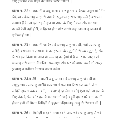
लिए क़यामत तक गाज़ी का सवाब लिखा जाएगा |
हदीस न. 22 :-
तबरानी व अबू याला व दार क़ुतनी व बेहकी उम्मुल मोमिनीन
सिद्दीक़ा रदियल्लाहु अन्हा से रावी के रसूलल्लाह सलल्लाहु अलैहि वसल्लम
फरमाते हैं के जो इस राह में हज या उमरा के लिए निकला और मर गया
उसकी पेशी नहीं होगी, न हिसाब होगा और उससे कहा जाएगा तू जन्नत में
दाखिल हो जा |
हदीस न. 23 :-
तबरानी जाबिर रदियल्लाहु अन्हु से रावी, नबी सलल्लाहु
अलैहि वसल्लम ने फ़रमाया ये घर इस्लाम के सुतूनों में से एक सुतून है, फिर
जिसने हज किया या उमरा वो अल्लाह के ज़िम्मे में है अगर मर जाएगा तो
अल्लाह उसे जन्नत में दाखिल फरमाएगा और घर को वापस करदे तो अज्र
(सवाब) व गनीमत के साथ वापस करेगा |
हदीस न. 24 व 25 :-
दारमी अबू उमामा रदियल्लाहु अन्हु से रावी के
रसूलुल्लाह सलल्लाहु अलैहि वसल्लम ने फ़रमाया जिसे हज करने से न
ज़ाहिरी हाजत रुकावट बनी, न बादशाहे ज़ालिम न कोई ऐसा मर्ज़ जो हज के
लिए रोक दे फिर बगैर हज के मर गया तो चाहे यहूदी होकर मरे या नसरानी
होकर इसी की मिस्ल तिर्मिज़ी ने हज़रत रदियल्लाहु अन्हु से रिवायत की |
हदीस न. 26 :-
तिर्मिज़ी व इबने माजा इबने उमर रदियल्लाहु अन्हु से रावी