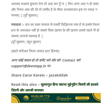
अल्लाह तआला क़ुदरत देगा तो अदा कर दूँ गा | फिर अगर अदा न हो सका
और नियत अदा की थी तो उम्मीद है के मौला अज़्ज़ावजल इस पर पकड़ न
फरमाए | (दुर्रे मुख़्तार)
मसअला :-
हज का वक़्त शव्वाल से दसवीं ज़िल्हिज्जा तक है के इससे पेश्तर
हज के अफआल नहीं हो सकते सिवा एहराम के की एहराम उससे पहले भी हो
सकता अगरचे मकरूह है |
(दुर्रे मुख़्तार, रद्दुल मुहतर)
(बहारे शरीअत जिल्द अव्वल छटा हिस्सा)
अगर कोई सवाल हो तो कमेंट करे और हमे Contact करे
support@deeniapp.in पर
Share Zarur Karein – JazakAllah
Read this also –
सुल्तानुल हिन्द ख्वाजा मुईनुद्दीन चिश्ती की हालाते
ज़िंदगी और आपकी करामात