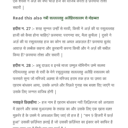
एक शख्स ने अर्ज़ की क्या चीज़ हज को वाजिब करती है फ़रमाया तोशा
सवारी |
Read this also
नबी ‎सल्लल्लाहु अलैहिवसल्लम से मोहब्बत
हदीस न. 27 :-
शरह सुन्नत उन्हीं से मरवी, किसी ने अर्ज़ की या रसूलल्लाह
हाजी को कैसा होना चाहिए? फ़रमाया: परागन्दा सर, मैला कुचैला | दुसरे ने
अर्ज़ की या रसूलल्लाह हज का कोन सा अमल अफ़ज़ल है? फ़रमाया बुलंद
आवाज़ से लब्बैक कहना और क़ुरबानी करना किसी और ने अर्ज़ की सबील
किया है? फ़रमाया तोशा और सवारी |
हदीस न. 28 :-
अबू दाऊद व इनबे माजा उम्मुल मोमिनीन उम्मे सलमा
रदियल्लाहु अन्हा से रावी के मेने रसूलुल्लाह सलल्लाहु अलैहि वसल्लम को
फरमाते सुना जो मस्जिदे अक़्सा से मस्जिद हराम तक हज या उमरा का
एहराम बांधकर आया, उसके अगले और पिछले गुनाह सब बख्श दिए जाएंगे या
उसके लिए जन्नत वाजिब होगी |
मसाइले फ़िक़हीया :-
हज नाम है एहराम बांधकर नवी ज़िल्हिज्जा को अरफ़ात
में ठहरने और काबा मुअज़्ज़मा के तवाफ़ का और उसके लिए एक ख़ास वक़्त
मुक़र्रर है के उसमे ये अफआल किए जाएं तो हज है | “सन 9 हिजरी में फ़र्ज़
हुआ” उसकी फ़र्ज़ियत क़तई है जो उसकी फ़र्ज़ियत का इंकार करे काफिर है