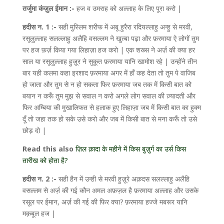
तर्जुमा कंज़ुल ईमान :-
हज व उमराह को अल्लाह के लिए पूरा करो |
हदीस न. 1 :-
सही मुस्लिम शरीफ में अबू हुरैरा रदियल्लाहु अन्हु से मरवी,
रसूलुल्लाह सलल्लाहु अलैहि वसल्लम ने खुत्बा पढ़ा और फ़रमाया ऐ लोगों तुम
पर हज फ़र्ज़ किया गया लिहाज़ा हज करो | एक शख्स ने अर्ज़ की क्या हर
साल या रसूलुल्लाह हुज़ूर ने सुकूत फ़रमाया यानि खामोश रहे | उन्होंने तीन
बार यही कलमा कहा इरशाद फ़रमाया अगर में हाँ कह देता तो तुम पे वाजिब
हो जाता और तुम से न हो सकता फिर फ़रमाया जब तक में किसी बात को
बयान न करूँ तुम मुझ से सवाल न करो अगले लोग सवाल की ज़्यादती और
फिर अम्बिया की मुखालिफत से हलाक हुए लिहाज़ा जब में किसी बात का हुक्म
दूँ तो जहा तक हो सके उसे करो और जब में किसी बात से मना करूँ तो उसे
छोड़ दो |
Read this also
ज़िल क़ादा के महीने में किस बुज़ुर्ग का उर्स किस
तारीख को होता है?
हदीस न. 2 :-
सही हैन में उन्ही से मरवी हुज़ूरे अक़दस सलल्लाहु अलैहि
वसल्लम से अर्ज़ की गई कौन अमल अफ़ज़ल है फ़रमाया अल्लाह और उसके
रसूल पर ईमान, अर्ज़ की गई की फिर क्या? फ़रमाया हज्जे मबरूर यानि
मक़बूल हज |