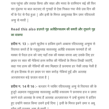
पास पहुंचा और तवाफ़ किया और सफ़ा और मरवा के दरमियान सई की फिर
सर मुंडाया या बाल कटवाए तो गुनाहों से ऐसा निकल गया जैसे उस दिन की
माँ के पेट से पैदा हुआ | और इसी के मिस्ल अब्दुल्लाह बिन उमर रदियल्लो
अन्हु से मरवी |
Read this also
हज़रते नूह अलैहिस्सलाम की कश्ती और तूफाने नूह
का वाकया
हदीस न. 13 :-
इबने ख़ुज़ैमा व हाकिम इबने अब्बास रदियल्लाहु अन्हुमा से
रिवायत करते हैं के रसूलुल्लाह सलल्लाहु अलैहि वसल्लम फरमाते हैं जो
मक्का से पैदल हज को जाए यहाँ तक की मक्का वापस आए उसके लिए हर
क़दम पर सात सौ नेकियां हरम शरीफ की नेकियों के मिस्ल लिखी जाएंगीं,
कहा गया हरम की नेकियों की क्या मिक़्दार है फ़रमाया हर नेकी लाख नेकी है
तो इस हिसाब से हर क़दम पर सात करोड़ नेकियां हुईं और अल्लाह
अज़्ज़ावजल बड़े फ़ज़ल वाला है |
हदीस न. 14 से 16 :-
बज़्ज़ार ने जाबिर रदियल्लाहु अन्हु से रिवायत की के
हुज़ूरे अक़दस रसूलुल्लाह सलल्लाहु अलैहि वसल्लम ने फ़रमाया हज व उमरा
करने वाले अल्लाह के वफ्द हैं अल्लाह अज़्ज़ावजल ने उन्हें बुलाया ये हाज़िर
हुए उन्होंने सवाल किया उसने इन्हें दिया | इसी के मिस्ल इबने उमर व अबू
हुरैरा रदी यल्लाहु अन्हु से मरवी |