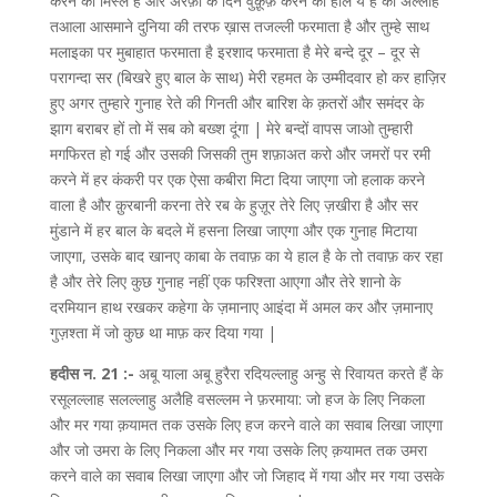
करने की मिस्ल है और अरफ़ा के दिन वुक़ूफ़ करने का हाल ये है की अल्लाह
तआला आसमाने दुनिया की तरफ ख़ास तजल्ली फरमाता है और तुम्हे साथ
मलाइका पर मुबाहात फरमाता है इरशाद फरमाता है मेरे बन्दे दूर – दूर से
परागन्दा सर (बिखरे हुए बाल के साथ) मेरी रहमत के उम्मीदवार हो कर हाज़िर
हुए अगर तुम्हारे गुनाह रेते की गिनती और बारिश के क़तरों और समंदर के
झाग बराबर हों तो में सब को बख्श दूंगा | मेरे बन्दों वापस जाओ तुम्हारी
मगफिरत हो गई और उसकी जिसकी तुम शफ़ाअत करो और जमरों पर रमी
करने में हर कंकरी पर एक ऐसा कबीरा मिटा दिया जाएगा जो हलाक करने
वाला है और क़ुरबानी करना तेरे रब के हुज़ूर तेरे लिए ज़खीरा है और सर
मुंडाने में हर बाल के बदले में हसना लिखा जाएगा और एक गुनाह मिटाया
जाएगा, उसके बाद खानए काबा के तवाफ़ का ये हाल है के तो तवाफ़ कर रहा
है और तेरे लिए कुछ गुनाह नहीं एक फरिश्ता आएगा और तेरे शानो के
दरमियान हाथ रखकर कहेगा के ज़मानाए आइंदा में अमल कर और ज़मानाए
गुज़श्ता में जो कुछ था माफ़ कर दिया गया |
हदीस न. 21 :-
अबू याला अबू हुरैरा रदियल्लाहु अन्हु से रिवायत करते हैं के
रसूलल्लाह सलल्लाहु अलैहि वसल्लम ने फ़रमाया: जो हज के लिए निकला
और मर गया क़यामत तक उसके लिए हज करने वाले का सवाब लिखा जाएगा
और जो उमरा के लिए निकला और मर गया उसके लिए क़यामत तक उमरा
करने वाले का सवाब लिखा जाएगा और जो जिहाद में गया और मर गया उसके