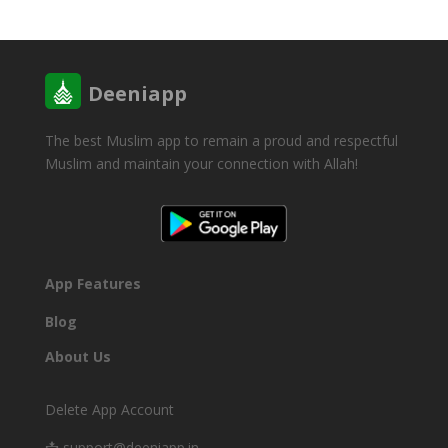
Deeniapp
The best Muslim app to remain a proud and respectful
Muslim and maintain your connection with Allah!
DOWNLOAD
App Features
Blog
About Us
Delete App Account
📩 support@deeniapp.in